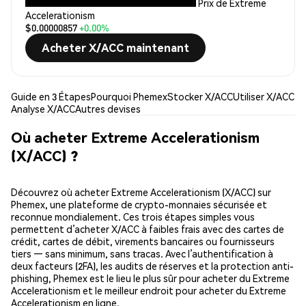
Prix de Extreme
Accelerationism
$0.00000857
+0.00%
Acheter X/ACC maintenant
Guide en 3 Étapes
Pourquoi Phemex
Stocker X/ACC
Utiliser X/ACC
Analyse X/ACC
Autres devises
Où acheter Extreme Accelerationism
(X/ACC) ?
Découvrez où acheter Extreme Accelerationism (X/ACC) sur
Phemex, une plateforme de crypto-monnaies sécurisée et
reconnue mondialement. Ces trois étapes simples vous
permettent d’acheter X/ACC à faibles frais avec des cartes de
crédit, cartes de débit, virements bancaires ou fournisseurs
tiers — sans minimum, sans tracas. Avec l’authentification à
deux facteurs (2FA), les audits de réserves et la protection anti-
phishing, Phemex est le lieu le plus sûr pour acheter du Extreme
Accelerationism et le meilleur endroit pour acheter du Extreme
Accelerationism en ligne.