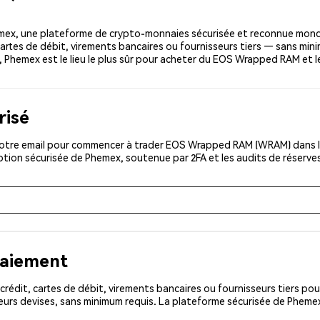
x, une plateforme de crypto-monnaies sécurisée et reconnue mondi
cartes de débit, virements bancaires ou fournisseurs tiers — sans mini
ing, Phemex est le lieu le plus sûr pour acheter du EOS Wrapped RAM e
risé
votre email pour commencer à trader EOS Wrapped RAM (WRAM) dans le 
iption sécurisée de Phemex, soutenue par 2FA et les audits de réserve
paiement
rédit, cartes de débit, virements bancaires ou fournisseurs tiers 
eurs devises, sans minimum requis. La plateforme sécurisée de Pheme