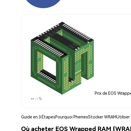
Prix de EOS Wrap
--
--%
Guide en 3 Étapes
Pourquoi Phemex
Stocker WRAM
Utilise
Où acheter EOS Wrapped RAM (WRA