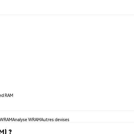
ped RAM
r WRAM
Analyse WRAM
Autres devises
M) ?