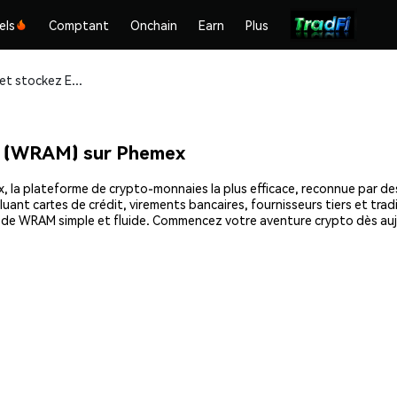
els
Comptant
Onchain
Earn
Plus
Achetez et stockez EOS Wrapped RAM (WRAM) en toute sécurité
 (WRAM) sur Phemex
 plateforme de crypto-monnaies la plus efficace, reconnue par des mi
uant cartes de crédit, virements bancaires, fournisseurs tiers et tra
hat de WRAM simple et fluide. Commencez votre aventure crypto dès 