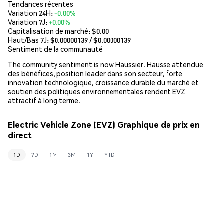
Tendances récentes
Variation 24H:
+0.00%
Variation 7J:
+0.00%
Capitalisation de marché:
$0.00
Haut/Bas 7J: $
0.00000139
/ $
0.00000139
Sentiment de la communauté
The community sentiment is now Haussier. Hausse attendue
des bénéfices, position leader dans son secteur, forte
innovation technologique, croissance durable du marché et
soutien des politiques environnementales rendent EVZ
attractif à long terme.
Electric Vehicle Zone (EVZ) Graphique de prix en
direct
1D
7D
1M
3M
1Y
YTD