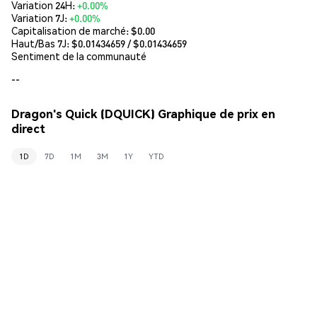
Variation 24H:
+0.00%
Variation 7J:
+0.00%
Capitalisation de marché:
$0.00
Haut/Bas 7J: $
0.01434659
/ $
0.01434659
Sentiment de la communauté
--
Dragon's Quick (DQUICK) Graphique de prix en
direct
1D
7D
1M
3M
1Y
YTD