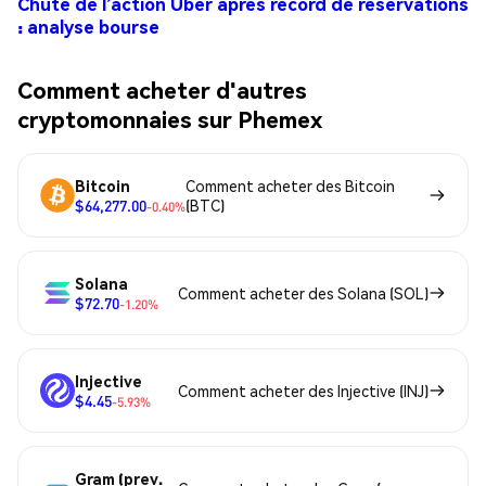
Chute de l’action Uber après record de réservations
: analyse bourse
Comment acheter d'autres
cryptomonnaies sur Phemex
Bitcoin
Comment acheter des Bitcoin
$64,277.00
(BTC)
-0.40%
Solana
Comment acheter des Solana (SOL)
$72.70
-1.20%
Injective
Comment acheter des Injective (INJ)
$4.45
-5.93%
Gram (prev.