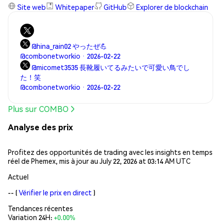
Site web
Whitepaper
GitHub
Explorer de blockchain
@hina_rain02 やったぜ💪
@combonetworkio · 2026-02-22
@micomet3535 長靴履いてるみたいで可愛い鳥でし
た！笑
@combonetworkio · 2026-02-22
Plus sur COMBO
Analyse des prix
Profitez des opportunités de trading avec les insights en temps
réel de Phemex, mis à jour au July 22, 2026 at 03:14 AM UTC
Actuel
--
(
Vérifier le prix en direct
)
Tendances récentes
Variation 24H:
+0.00%