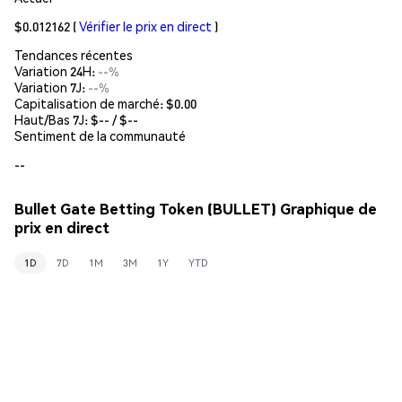
$0.012162
(
Vérifier le prix en direct
)
Tendances récentes
Variation 24H:
--%
Variation 7J:
--%
Capitalisation de marché:
$0.00
Haut/Bas 7J: $
--
/ $
--
Sentiment de la communauté
--
Bullet Gate Betting Token (BULLET) Graphique de
prix en direct
1D
7D
1M
3M
1Y
YTD