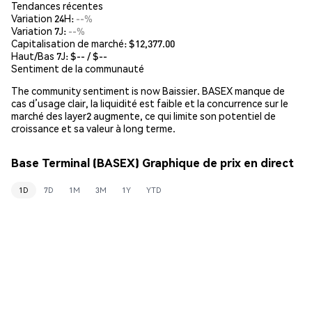
Tendances récentes
Variation 24H:
--%
Variation 7J:
--%
Capitalisation de marché:
$12,377.00
Haut/Bas 7J: $
--
/ $
--
Sentiment de la communauté
The community sentiment is now Baissier. BASEX manque de
cas d’usage clair, la liquidité est faible et la concurrence sur le
marché des layer2 augmente, ce qui limite son potentiel de
croissance et sa valeur à long terme.
Base Terminal (BASEX) Graphique de prix en direct
1D
7D
1M
3M
1Y
YTD