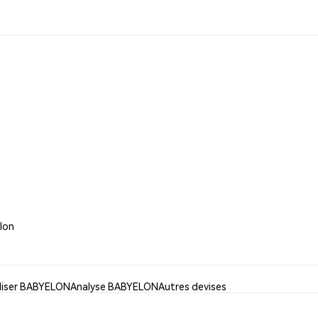
Elon
iliser BABYELON
Analyse BABYELON
Autres devises