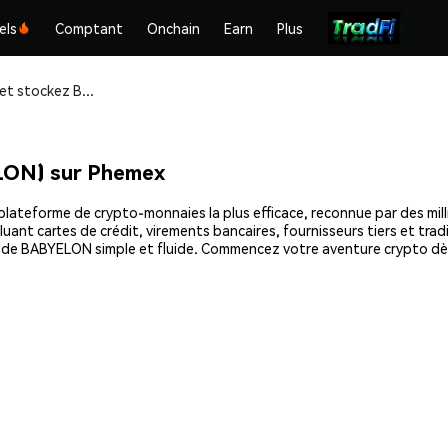
els
Comptant
Onchain
Earn
Plus
Achetez et stockez Baby Elon (BABYELON) en toute sécurité
LON) sur Phemex
ateforme de crypto-monnaies la plus efficace, reconnue par des millio
uant cartes de crédit, virements bancaires, fournisseurs tiers et tra
at de BABYELON simple et fluide. Commencez votre aventure crypto dè