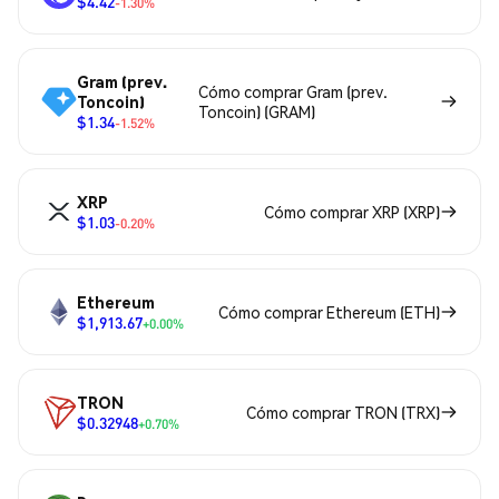
$4.42
-1.30%
Gram (prev.
Cómo comprar Gram (prev.
Toncoin)
Toncoin) (GRAM)
$1.34
-1.52%
XRP
Cómo comprar XRP (XRP)
$1.03
-0.20%
Ethereum
Cómo comprar Ethereum (ETH)
$1,913.67
+0.00%
TRON
Cómo comprar TRON (TRX)
$0.32948
+0.70%