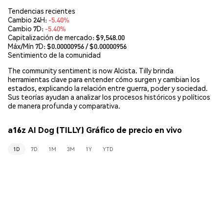
Tendencias recientes
Cambio 24H:
-5.40%
Cambio 7D:
-5.40%
Capitalización de mercado:
$9,548.00
Máx/Mín 7D: $
0.00000956
/ $
0.00000956
Sentimiento de la comunidad
The community sentiment is now Alcista. Tilly brinda
herramientas clave para entender cómo surgen y cambian los
estados, explicando la relación entre guerra, poder y sociedad.
Sus teorías ayudan a analizar los procesos históricos y políticos
de manera profunda y comparativa.
a16z AI Dog (TILLY) Gráfico de precio en vivo
1D
7D
1M
3M
1Y
YTD