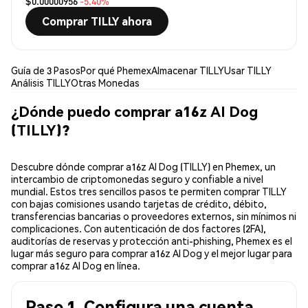
$0.00000956
-5.40%
Comprar TILLY ahora
Guía de 3 Pasos
Por qué Phemex
Almacenar TILLY
Usar TILLY
Análisis TILLY
Otras Monedas
¿Dónde puedo comprar a16z AI Dog
(TILLY)?
Descubre dónde comprar a16z AI Dog (TILLY) en Phemex, un
intercambio de criptomonedas seguro y confiable a nivel
mundial. Estos tres sencillos pasos te permiten comprar TILLY
con bajas comisiones usando tarjetas de crédito, débito,
transferencias bancarias o proveedores externos, sin mínimos ni
complicaciones. Con autenticación de dos factores (2FA),
auditorías de reservas y protección anti-phishing, Phemex es el
lugar más seguro para comprar a16z AI Dog y el mejor lugar para
comprar a16z AI Dog en línea.
Paso 1. Configura una cuenta