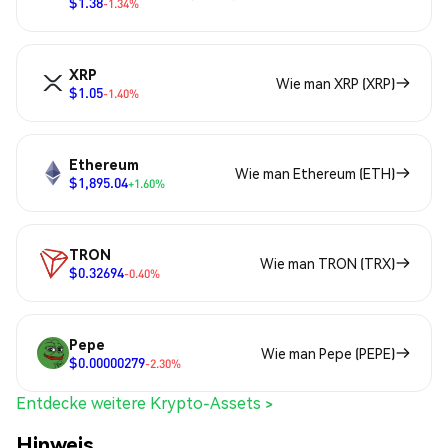
$1.38
-1.34%
XRP
Wie man XRP (XRP)
$1.05
-1.40%
Ethereum
Wie man Ethereum (ETH)
$1,895.04
+1.60%
TRON
Wie man TRON (TRX)
$0.32694
-0.40%
Pepe
Wie man Pepe (PEPE)
$0.00000279
-2.30%
Entdecke weitere Krypto-Assets >
Hinweis