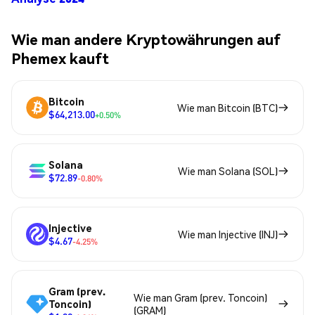
Wie man andere Kryptowährungen auf
Phemex kauft
Bitcoin
Wie man Bitcoin (BTC)
$64,213.00
+0.50%
Solana
Wie man Solana (SOL)
$72.89
-0.80%
Injective
Wie man Injective (INJ)
$4.67
-4.25%
Gram (prev.
Wie man Gram (prev. Toncoin)
Toncoin)
(GRAM)