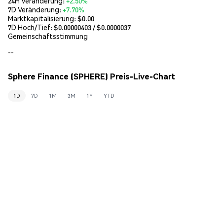
24H Veränderung:
+2.50%
7D Veränderung:
+7.70%
Marktkapitalisierung:
$0.00
7D Hoch/Tief: $
0.00000403
/ $
0.0000037
Gemeinschaftsstimmung
--
Sphere Finance (SPHERE) Preis-Live-Chart
1D
7D
1M
3M
1Y
YTD