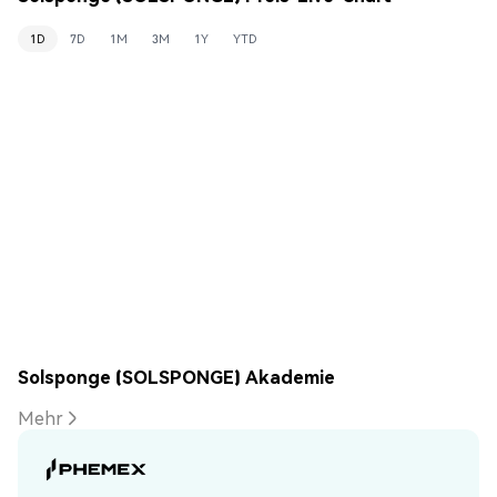
1D
7D
1M
3M
1Y
YTD
Solsponge (SOLSPONGE) Akademie
Mehr