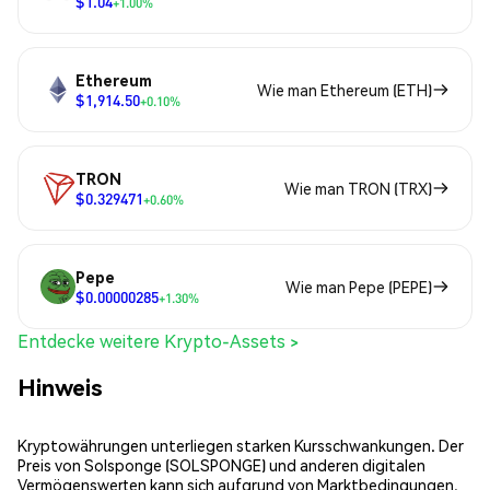
$1.04
+1.00%
Ethereum
Wie man Ethereum (ETH)
$1,914.50
+0.10%
TRON
Wie man TRON (TRX)
$0.329471
+0.60%
Pepe
Wie man Pepe (PEPE)
$0.00000285
+1.30%
Entdecke weitere Krypto-Assets >
Hinweis
Kryptowährungen unterliegen starken Kursschwankungen. Der
Preis von Solsponge (SOLSPONGE) und anderen digitalen
Vermögenswerten kann sich aufgrund von Marktbedingungen,