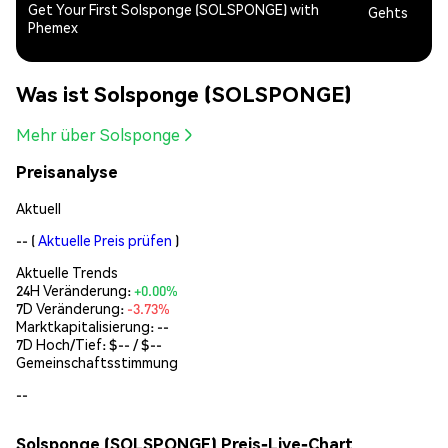
Get Your First Solsponge (SOLSPONGE) with
Gehts
Phemex
Was ist Solsponge (SOLSPONGE)
Mehr über Solsponge
Preisanalyse
Aktuell
--
(
Aktuelle Preis prüfen
)
Aktuelle Trends
24H Veränderung:
+0.00%
7D Veränderung:
-3.73%
Marktkapitalisierung:
--
7D Hoch/Tief: $
--
/ $
--
Gemeinschaftsstimmung
--
Solsponge (SOLSPONGE) Preis-Live-Chart