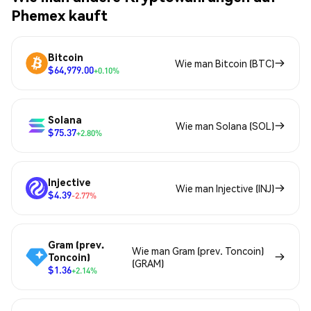
Phemex kauft
Bitcoin
Wie man Bitcoin (BTC)
$64,979.00
+0.10%
Solana
Wie man Solana (SOL)
$75.37
+2.80%
Injective
Wie man Injective (INJ)
$4.39
-2.77%
Gram (prev.
Wie man Gram (prev. Toncoin)
Toncoin)
(GRAM)
$1.36
+2.14%