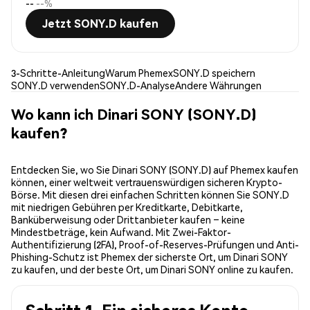
--
--%
Jetzt SONY.D kaufen
3-Schritte-Anleitung
Warum Phemex
SONY.D speichern
SONY.D verwenden
SONY.D-Analyse
Andere Währungen
Wo kann ich Dinari SONY (SONY.D)
kaufen?
Entdecken Sie, wo Sie Dinari SONY (SONY.D) auf Phemex kaufen
können, einer weltweit vertrauenswürdigen sicheren Krypto-
Börse. Mit diesen drei einfachen Schritten können Sie SONY.D
mit niedrigen Gebühren per Kreditkarte, Debitkarte,
Banküberweisung oder Drittanbieter kaufen – keine
Mindestbeträge, kein Aufwand. Mit Zwei-Faktor-
Authentifizierung (2FA), Proof-of-Reserves-Prüfungen und Anti-
Phishing-Schutz ist Phemex der sicherste Ort, um Dinari SONY
zu kaufen, und der beste Ort, um Dinari SONY online zu kaufen.