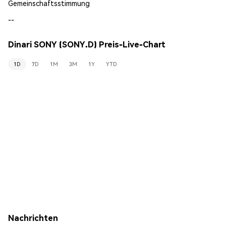
Gemeinschaftsstimmung
--
Dinari SONY (SONY.D) Preis-Live-Chart
1D
7D
1M
3M
1Y
YTD
Nachrichten