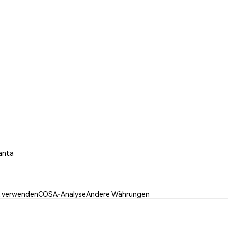
anta
 verwenden
COSA-Analyse
Andere Währungen