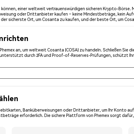
können, einer weltweit vertrauenswürdigen sicheren Krypto-Börse. M
weisung oder Drittanbieter kaufen – keine Mindestbeträge, kein Auf
der sicherste Ort, um Cosanta zu kaufen, und der beste Ort, um Cosa
inrichten
ei Phemex an, um weltweit Cosanta (COSA) zu handeln. Schließen Sie di
, unterstützt durch 2FA und Proof-of-Reserves-Prüfungen, schützt Ih
ählen
Debitkarten, Banküberweisungen oder Drittanbieter, um Ihr Konto auf
tbeträge erforderlich. Die sichere Plattform von Phemex sorgt dafür,