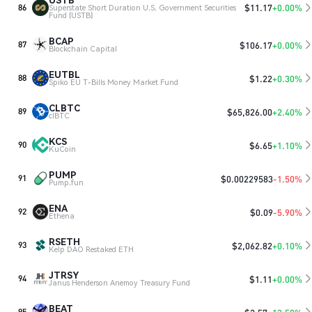
$
11.17
+0.00%
86
Superstate Short Duration U.S. Government Securities
Fund (USTB)
BCAP
$
106.17
+0.00%
87
Blockchain Capital
EUTBL
$
1.22
+0.30%
88
Spiko EU T-Bills Money Market Fund
CLBTC
$
65,826.00
+2.40%
89
clBTC
KCS
$
6.65
+1.10%
90
KuCoin
PUMP
$
0.00229583
-1.50%
91
Pump.fun
ENA
$
0.09
-5.90%
92
Ethena
RSETH
$
2,062.82
+0.10%
93
Kelp DAO Restaked ETH
JTRSY
$
1.11
+0.00%
94
Janus Henderson Anemoy Treasury Fund
BEAT
95