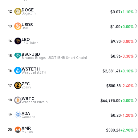
DOGE
$
0.07
+1.10%
12
Dogecoin
USDS
$
1.00
+0.00%
13
USDS
LEO
$
9.70
-0.80%
14
LEO Token
BSC-USD
$
0.96
-3.30%
15
Binance Bridged USDT (BNB Smart Chain)
WSTETH
$
2,381.41
+0.10%
16
Wrapped stETH
ZEC
$
500.58
-2.40%
17
Zcash
WBTC
$
64,995.00
+0.00%
18
Wrapped Bitcoin
ADA
$
0.20
-1.20%
19
Cardano
XMR
$
380.24
+2.90%
20
Monero