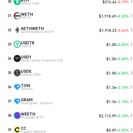
$
216.64
-0.10%
30
Bitcoin Cash
WETH
$
1,918.69
+0.20%
31
WETH
AETHWETH
$
1,918.23
-0.44%
32
Aave Ethereum WETH
USDT0
$
1.00
+0.00%
33
USDT0
USD1
$
1.00
+0.00%
34
World Liberty Financial USD
USDE
$
1.00
+0.00%
35
Ethena USDe
TON
$
1.36
+2.10%
36
Toncoin
GRAM
$
1.36
+2.10%
37
Gram (prev. Toncoin)
WEETH
$
2,112.99
+0.10%
38
Wrapped eETH
CC
$
0.09
+2.00%
39
Canton Network