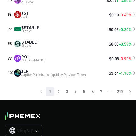
$
2.57
+13.50%
Audiera
JST
$
0.10
-3.40%
96
JUST
$STABLE
$
0.03
+0.20%
97
​​Stable
STABLE
$
0.03
+0.59%
98
Stable
POL
$
0.08
-0.90%
99
POL (ex-MATIC)
JLP
$
3.64
+1.10%
100
Jupiter Perpetuals Liquidity Provider Token
···
1
2
3
4
5
6
7
210
tiếng Việt
