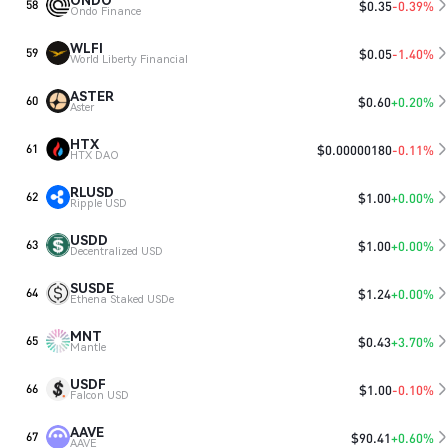
$
0.35
-0.39%
58
Ondo Finance
WLFI
$
0.05
-1.40%
59
World Liberty Financial
ASTER
$
0.60
+0.20%
60
Aster
HTX
$
0.00000180
-0.11%
61
HTX DAO
RLUSD
$
1.00
+0.00%
62
Ripple USD
USDD
$
1.00
+0.00%
63
Decentralized USD
SUSDE
$
1.24
+0.00%
64
Ethena Staked USDe
MNT
$
0.43
+3.70%
65
Mantle
USDF
$
1.00
-0.10%
66
Falcon USD
AAVE
$
90.41
+0.60%
67
AAVE