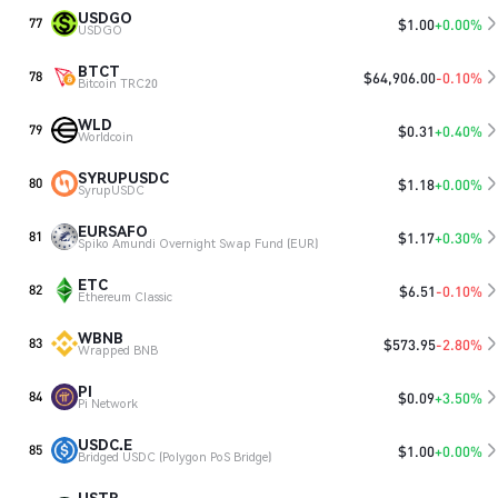
USDGO
$
1.00
+0.00%
77
USDGO
BTCT
$
64,906.00
-0.10%
78
Bitcoin TRC20
WLD
$
0.31
+0.40%
79
Worldcoin
SYRUPUSDC
$
1.18
+0.00%
80
SyrupUSDC
EURSAFO
$
1.17
+0.30%
81
Spiko Amundi Overnight Swap Fund (EUR)
ETC
$
6.51
-0.10%
82
Ethereum Classic
WBNB
$
573.95
-2.80%
83
Wrapped BNB
PI
$
0.09
+3.50%
84
Pi Network
USDC.E
$
1.00
+0.00%
85
Bridged USDC (Polygon PoS Bridge)
USTB