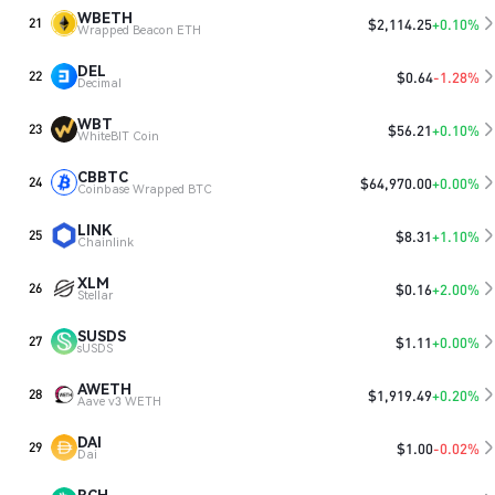
WBETH
$
2,114.25
+0.10%
21
Wrapped Beacon ETH
DEL
$
0.64
-1.28%
22
Decimal
WBT
$
56.21
+0.10%
23
WhiteBIT Coin
CBBTC
$
64,970.00
+0.00%
24
Coinbase Wrapped BTC
LINK
$
8.31
+1.10%
25
Chainlink
XLM
$
0.16
+2.00%
26
Stellar
SUSDS
$
1.11
+0.00%
27
sUSDS
AWETH
$
1,919.49
+0.20%
28
Aave v3 WETH
DAI
$
1.00
-0.02%
29
Dai
BCH