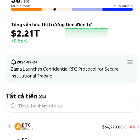
/ 100
Mùa bitcoin
Mùa altcoin
Tổng vốn hóa thị trường tiền điện tử
$2.21T
+0.56%
2026-07-24
Zama Launches Confidential RFQ Protocol for Secure
Institutional Trading
Tất cả tiền xu
BTC
$
64,970.00
-0.10%
1
Bitcoin
ETH