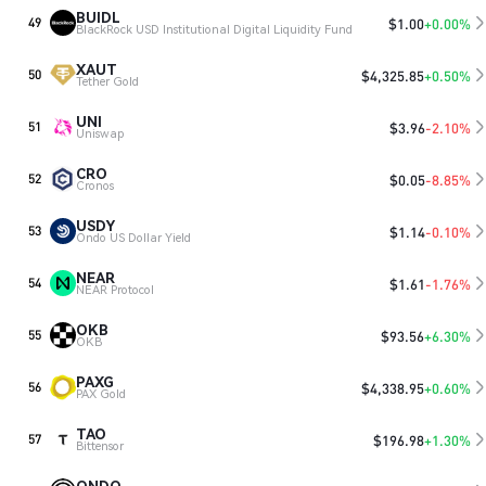
BUIDL
$
1.00
+0.00%
49
BlackRock USD Institutional Digital Liquidity Fund
XAUT
$
4,325.85
+0.50%
50
Tether Gold
UNI
$
3.96
-2.10%
51
Uniswap
CRO
$
0.05
-8.85%
52
Cronos
USDY
$
1.14
-0.10%
53
Ondo US Dollar Yield
NEAR
$
1.61
-1.76%
54
NEAR Protocol
OKB
$
93.56
+6.30%
55
OKB
PAXG
$
4,338.95
+0.60%
56
PAX Gold
TAO
$
196.98
+1.30%
57
Bittensor
ONDO