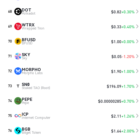
DOT
$
0.82
+0.30%
68
Polkadot
WTRX
$
0.33
+0.40%
69
Wrapped Tron
BFUSD
$
1.00
+0.00%
70
BFUSD
SKY
$
0.05
-1.20%
71
Sky
MORPHO
$
1.90
+1.00%
72
Morpho Labs
SN0
$
196.09
+1.70%
73
Staked TAO (Root)
PEPE
$
0.00000285
+0.70%
74
Pepe
ICP
$
2.11
+1.26%
75
Internet Computer
BGB
$
1.64
+2.00%
76
Bitget Token