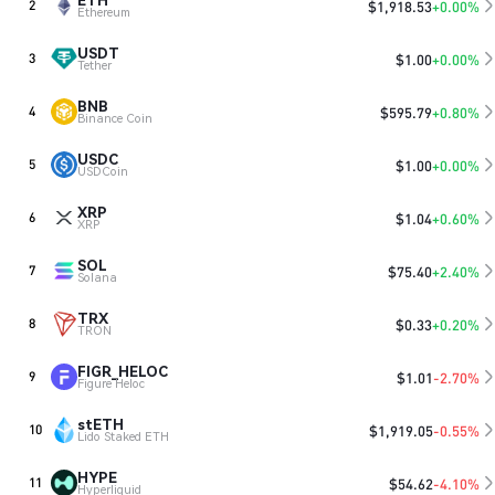
$
1,918.53
+0.00%
2
Ethereum
USDT
$
1.00
+0.00%
3
Tether
BNB
$
595.79
+0.80%
4
Binance Coin
USDC
$
1.00
+0.00%
5
USDCoin
XRP
$
1.04
+0.60%
6
XRP
SOL
$
75.40
+2.40%
7
Solana
TRX
$
0.33
+0.20%
8
TRON
FIGR_HELOC
$
1.01
-2.70%
9
Figure Heloc
stETH
$
1,919.05
-0.55%
10
Lido Staked ETH
HYPE
$
54.62
-4.10%
11
Hyperliquid