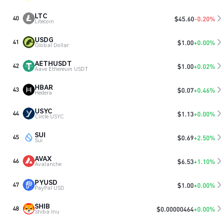
LTC
$
45.60
-0.20%
40
Litecoin
USDG
$
1.00
+0.00%
41
Global Dollar
AETHUSDT
$
1.00
+0.02%
42
Aave Ethereum USDT
HBAR
$
0.07
+0.46%
43
Hedera
USYC
$
1.13
+0.00%
44
Circle USYC
SUI
$
0.69
+2.50%
45
Sui
AVAX
$
6.53
+1.10%
46
Avalanche
PYUSD
$
1.00
+0.00%
47
PayPal USD
SHIB
$
0.00000464
+0.00%
48
Shiba Inu