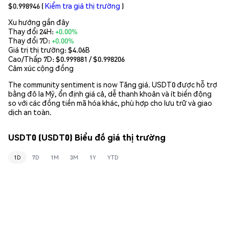
$0.998946
(
Kiểm tra giá thị trường
)
Xu hướng gần đây
Thay đổi 24H:
+0.00%
Thay đổi 7D:
+0.00%
Giá trị thị trường:
$4.06B
Cao/Thấp 7D: $
0.999881
/ $
0.998206
Cảm xúc cộng đồng
The community sentiment is now Tăng giá. USDT0 được hỗ trợ
bằng đô la Mỹ, ổn định giá cả, dễ thanh khoản và ít biến động
so với các đồng tiền mã hóa khác, phù hợp cho lưu trữ và giao
dịch an toàn.
USDT0 (USDT0) Biểu đồ giá thị trường
1D
7D
1M
3M
1Y
YTD