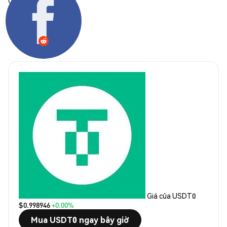
Chia sẻ:
Giá của USDT0
$0.998946
+0.00%
Mua USDT0 ngay bây giờ