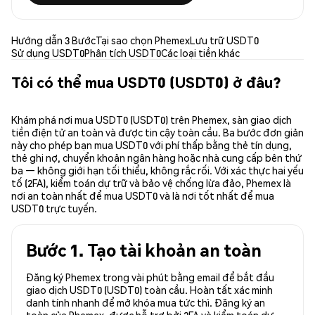
Hướng dẫn 3 Bước
Tại sao chọn Phemex
Lưu trữ USDT0
Sử dụng USDT0
Phân tích USDT0
Các loại tiền khác
Tôi có thể mua USDT0 (USDT0) ở đâu?
Khám phá nơi mua USDT0 (USDT0) trên Phemex, sàn giao dịch
tiền điện tử an toàn và được tin cậy toàn cầu. Ba bước đơn giản
này cho phép bạn mua USDT0 với phí thấp bằng thẻ tín dụng,
thẻ ghi nợ, chuyển khoản ngân hàng hoặc nhà cung cấp bên thứ
ba — không giới hạn tối thiểu, không rắc rối. Với xác thực hai yếu
tố (2FA), kiểm toán dự trữ và bảo vệ chống lừa đảo, Phemex là
nơi an toàn nhất để mua USDT0 và là nơi tốt nhất để mua
USDT0 trực tuyến.
Bước 1. Tạo tài khoản an toàn
Đăng ký Phemex trong vài phút bằng email để bắt đầu
giao dịch USDT0 (USDT0) toàn cầu. Hoàn tất xác minh
danh tính nhanh để mở khóa mua tức thì. Đăng ký an