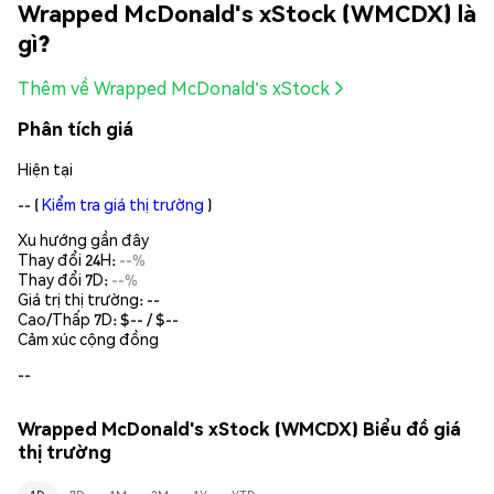
Wrapped McDonald's xStock (WMCDX) là
gì?
Thêm về Wrapped McDonald's xStock
Phân tích giá
Hiện tại
--
(
Kiểm tra giá thị trường
)
Xu hướng gần đây
Thay đổi 24H:
--%
Thay đổi 7D:
--%
Giá trị thị trường:
--
Cao/Thấp 7D: $
--
/ $
--
Cảm xúc cộng đồng
--
Wrapped McDonald's xStock (WMCDX) Biểu đồ giá
thị trường