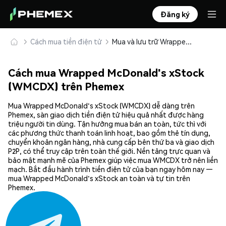
Đăng ký
Cách mua tiền điện tử
Mua và lưu trữ Wrapped McDonald's xStock (WMCDX) an toàn
Cách mua Wrapped McDonald's xStock
(WMCDX) trên Phemex
Mua Wrapped McDonald's xStock (WMCDX) dễ dàng trên
Phemex, sàn giao dịch tiền điện tử hiệu quả nhất được hàng
triệu người tin dùng. Tận hưởng mua bán an toàn, tức thì với
các phương thức thanh toán linh hoạt, bao gồm thẻ tín dụng,
chuyển khoản ngân hàng, nhà cung cấp bên thứ ba và giao dịch
P2P, có thể truy cập trên toàn thế giới. Nền tảng trực quan và
bảo mật mạnh mẽ của Phemex giúp việc mua WMCDX trở nên liền
mạch. Bắt đầu hành trình tiền điện tử của bạn ngay hôm nay —
mua Wrapped McDonald's xStock an toàn và tự tin trên
Phemex.