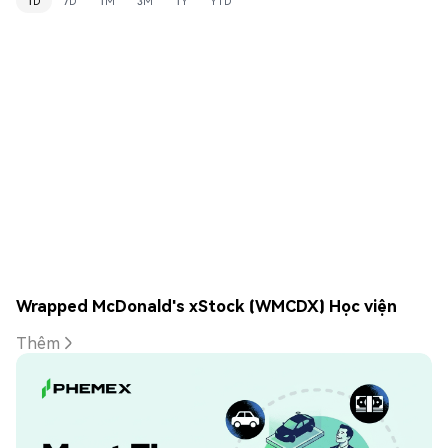
1D
7D
1M
3M
1Y
YTD
Wrapped McDonald's xStock (WMCDX) Học viện
Thêm