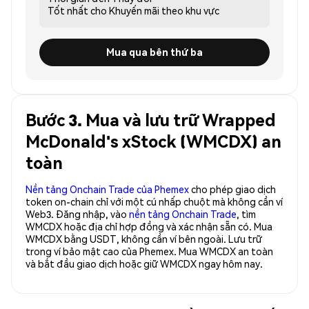
Tốt nhất cho
Khuyến mãi theo khu vực
Mua qua bên thứ ba
Bước 3. Mua và lưu trữ Wrapped
McDonald's xStock (WMCDX) an
toàn
Nền tảng Onchain Trade của Phemex
cho phép giao dịch
token on-chain chỉ với một cú nhấp chuột mà không cần ví
Web3. Đăng nhập, vào
nền tảng Onchain Trade
, tìm
WMCDX hoặc địa chỉ hợp đồng và xác nhận sẵn có. Mua
WMCDX bằng USDT, không cần ví bên ngoài. Lưu trữ
trong ví bảo mật cao của Phemex. Mua WMCDX an toàn
và bắt đầu giao dịch hoặc giữ WMCDX ngay hôm nay.