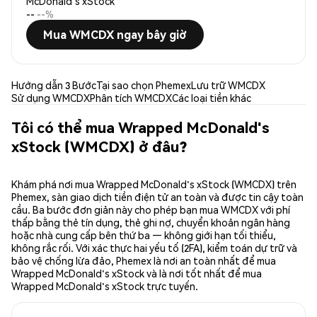
McDonald's xStock
--
--%
Mua WMCDX ngay bây giờ
Hướng dẫn 3 Bước
Tại sao chọn Phemex
Lưu trữ WMCDX
Sử dụng WMCDX
Phân tích WMCDX
Các loại tiền khác
Tôi có thể mua Wrapped McDonald's
xStock (WMCDX) ở đâu?
Khám phá nơi mua Wrapped McDonald's xStock (WMCDX) trên
Phemex, sàn giao dịch tiền điện tử an toàn và được tin cậy toàn
cầu. Ba bước đơn giản này cho phép bạn mua WMCDX với phí
thấp bằng thẻ tín dụng, thẻ ghi nợ, chuyển khoản ngân hàng
hoặc nhà cung cấp bên thứ ba — không giới hạn tối thiểu,
không rắc rối. Với xác thực hai yếu tố (2FA), kiểm toán dự trữ và
bảo vệ chống lừa đảo, Phemex là nơi an toàn nhất để mua
Wrapped McDonald's xStock và là nơi tốt nhất để mua
Wrapped McDonald's xStock trực tuyến.