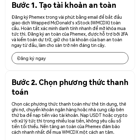
Bước 1. Tạo tài khoản an toàn
Đăng ký Phemex trong vài phút bằng email để bắt đầu
giao dịch Wrapped McDonald's xStock (WMCDX) toàn
cầu. Hoàn tất xác minh danh tính nhanh để mở khóa mua
tức thì. Đăng ký an toàn của Phemex, được hỗ trợ bởi 2FA
và kiểm toán dự trữ, giữ cho tài khoản của bạn an toàn
ngay từ đầu, làm cho sàn trở nên đáng tin cậy.
Đăng ký ngay
Bước 2. Chọn phương thức thanh
toán
Chọn các phương thức thanh toán như thẻ tín dụng, thẻ
ghi nợ, chuyển khoản ngân hàng hoặc nhà cung cấp bên
thứ ba để nạp tiền vào tài khoản. Nạp USDT hoặc crypto
với xử lý tức thì trong nhiều loại tiền, không yêu cầu số
tiền tối thiểu. Nền tảng an toàn của Phemex đảm bảo
cách nhanh nhất để mua WMCDX một cách an tâm.