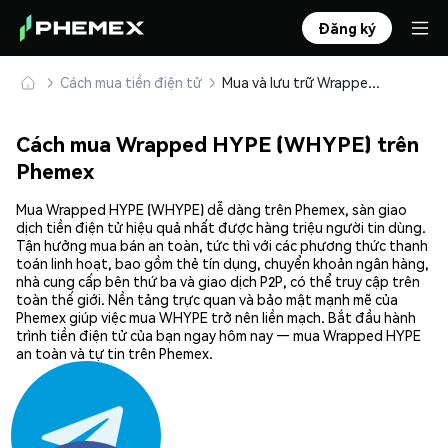
Đăng ký
Cách mua tiền điện tử
Mua và lưu trữ Wrapped HYPE (WHYPE) an toàn
Cách mua Wrapped HYPE (WHYPE) trên
Phemex
Mua Wrapped HYPE (WHYPE) dễ dàng trên Phemex, sàn giao
dịch tiền điện tử hiệu quả nhất được hàng triệu người tin dùng.
Tận hưởng mua bán an toàn, tức thì với các phương thức thanh
toán linh hoạt, bao gồm thẻ tín dụng, chuyển khoản ngân hàng,
nhà cung cấp bên thứ ba và giao dịch P2P, có thể truy cập trên
toàn thế giới. Nền tảng trực quan và bảo mật mạnh mẽ của
Phemex giúp việc mua WHYPE trở nên liền mạch. Bắt đầu hành
trình tiền điện tử của bạn ngay hôm nay — mua Wrapped HYPE
an toàn và tự tin trên Phemex.