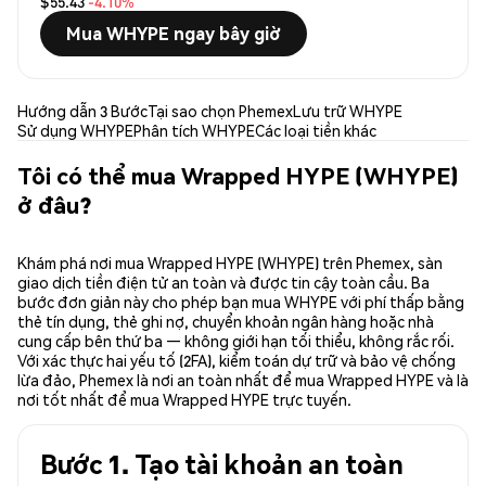
$55.43
-4.10%
Mua WHYPE ngay bây giờ
Hướng dẫn 3 Bước
Tại sao chọn Phemex
Lưu trữ WHYPE
Sử dụng WHYPE
Phân tích WHYPE
Các loại tiền khác
Tôi có thể mua Wrapped HYPE (WHYPE)
ở đâu?
Khám phá nơi mua Wrapped HYPE (WHYPE) trên Phemex, sàn
giao dịch tiền điện tử an toàn và được tin cậy toàn cầu. Ba
bước đơn giản này cho phép bạn mua WHYPE với phí thấp bằng
thẻ tín dụng, thẻ ghi nợ, chuyển khoản ngân hàng hoặc nhà
cung cấp bên thứ ba — không giới hạn tối thiểu, không rắc rối.
Với xác thực hai yếu tố (2FA), kiểm toán dự trữ và bảo vệ chống
lừa đảo, Phemex là nơi an toàn nhất để mua Wrapped HYPE và là
nơi tốt nhất để mua Wrapped HYPE trực tuyến.
Bước 1. Tạo tài khoản an toàn