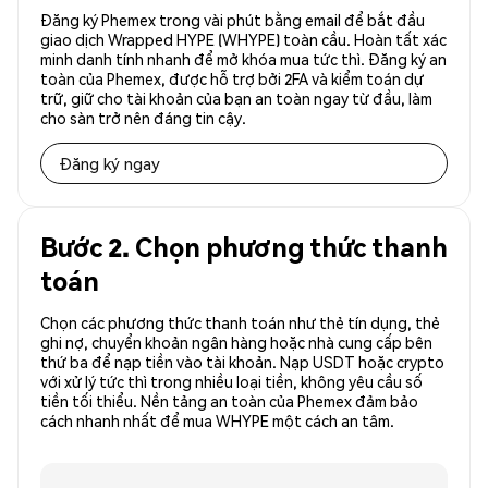
Đăng ký Phemex trong vài phút bằng email để bắt đầu
giao dịch Wrapped HYPE (WHYPE) toàn cầu. Hoàn tất xác
minh danh tính nhanh để mở khóa mua tức thì. Đăng ký an
toàn của Phemex, được hỗ trợ bởi 2FA và kiểm toán dự
trữ, giữ cho tài khoản của bạn an toàn ngay từ đầu, làm
cho sàn trở nên đáng tin cậy.
Đăng ký ngay
Bước 2. Chọn phương thức thanh
toán
Chọn các phương thức thanh toán như thẻ tín dụng, thẻ
ghi nợ, chuyển khoản ngân hàng hoặc nhà cung cấp bên
thứ ba để nạp tiền vào tài khoản. Nạp USDT hoặc crypto
với xử lý tức thì trong nhiều loại tiền, không yêu cầu số
tiền tối thiểu. Nền tảng an toàn của Phemex đảm bảo
cách nhanh nhất để mua WHYPE một cách an tâm.