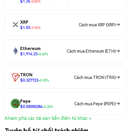
$1.35
-0.82%
XRP
Cách mua XRP (XRP)
$1.03
-0.90%
Ethereum
Cách mua Ethereum (ETH)
$1,914.23
+0.60%
TRON
Cách mua TRON (TRX)
$0.327723
+0.20%
Pepe
Cách mua Pepe (PEPE)
$0.00000284
+0.30%
Khám phá các tài sản tiền điện tử khác >
Tuyên bố từ chối trách nhiệm