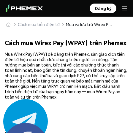
Đăng ký
Cách mua tiền điện tử
Mua và lưu trữ Wirex Pay (WPAY) an toàn
Cách mua Wirex Pay (WPAY) trên Phemex
Mua Wirex Pay (WPAY) dễ dàng trên Phemex, sàn giao dịch tiền
điện tử hiệu quả nhất được hàng triệu người tin dùng. Tận
hưởng mua bán an toàn, tức thì với các phương thức thanh
toán linh hoạt, bao gồm thẻ tín dụng, chuyển khoản ngân hàng,
nhà cung cấp bên thứ ba và giao dịch P2P, có thể truy cập trên
toàn thế giới. Nền tảng trực quan và bảo mật mạnh mẽ của
Phemex giúp việc mua WPAY trở nên liền mạch. Bắt đầu hành
trình tiền điện tử của bạn ngay hôm nay — mua Wirex Pay an
toàn và tự tin trên Phemex.