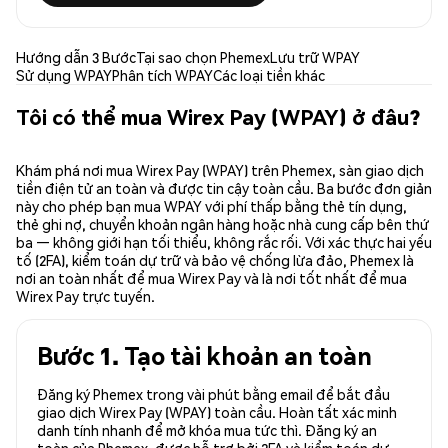
Hướng dẫn 3 Bước
Tại sao chọn Phemex
Lưu trữ WPAY
Sử dụng WPAY
Phân tích WPAY
Các loại tiền khác
Tôi có thể mua Wirex Pay (WPAY) ở đâu?
Khám phá nơi mua Wirex Pay (WPAY) trên Phemex, sàn giao dịch
tiền điện tử an toàn và được tin cậy toàn cầu. Ba bước đơn giản
này cho phép bạn mua WPAY với phí thấp bằng thẻ tín dụng,
thẻ ghi nợ, chuyển khoản ngân hàng hoặc nhà cung cấp bên thứ
ba — không giới hạn tối thiểu, không rắc rối. Với xác thực hai yếu
tố (2FA), kiểm toán dự trữ và bảo vệ chống lừa đảo, Phemex là
nơi an toàn nhất để mua Wirex Pay và là nơi tốt nhất để mua
Wirex Pay trực tuyến.
Bước 1. Tạo tài khoản an toàn
Đăng ký Phemex trong vài phút bằng email để bắt đầu
giao dịch Wirex Pay (WPAY) toàn cầu. Hoàn tất xác minh
danh tính nhanh để mở khóa mua tức thì. Đăng ký an