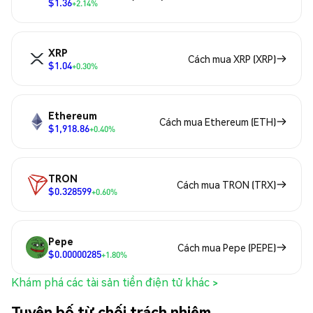
$1.36
+2.14%
XRP
Cách mua XRP (XRP)
$1.04
+0.30%
Ethereum
Cách mua Ethereum (ETH)
$1,918.86
+0.40%
TRON
Cách mua TRON (TRX)
$0.328599
+0.60%
Pepe
Cách mua Pepe (PEPE)
$0.00000285
+1.80%
Khám phá các tài sản tiền điện tử khác >
Tuyên bố từ chối trách nhiệm