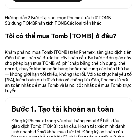
Hướng dẫn 3 Bước
Tại sao chọn Phemex
Lưu trữ TOMB
Sử dụng TOMB
Phân tích TOMB
Các loại tiền khác
Tôi có thể mua Tomb (TOMB) ở đâu?
Khám phá nơi mua Tomb (TOMB) trên Phemex, sàn giao dịch tiền
điện tử an toàn và được tin cậy toàn cầu. Ba bước đơn giản này
cho phép bạn mua TOMB với phí thấp bằng thẻ tín dụng, thẻ
ghi nợ, chuyển khoản ngân hàng hoặc nhà cung cấp bên thứ ba
— không giới hạn tối thiểu, không rắc rối. Với xác thực hai yếu tố
(2FA), kiểm toán dự trữ và bảo vệ chống lừa đảo, Phemex là nơi
an toàn nhất để mua Tomb và là nơi tốt nhất để mua Tomb trực
tuyến.
Bước 1. Tạo tài khoản an toàn
Đăng ký Phemex trong vài phút bằng email để bắt đầu
giao dịch Tomb (TOMB) toàn cầu. Hoàn tất xác minh danh
tính nhanh để mở khóa mua tức thì. Đăng ký an toàn của