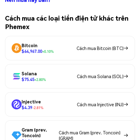
Cách mua các loại tiền điện tử khác trên
Phemex
Bitcoin
Cách mua Bitcoin (BTC)
$64,967.00
+0.10%
Solana
Cách mua Solana (SOL)
$75.45
+2.80%
Injective
Cách mua Injective (INJ)
$4.39
-2.81%
Gram (prev.
Cách mua Gram (prev. Toncoin)
Toncoin)
(GRAM)