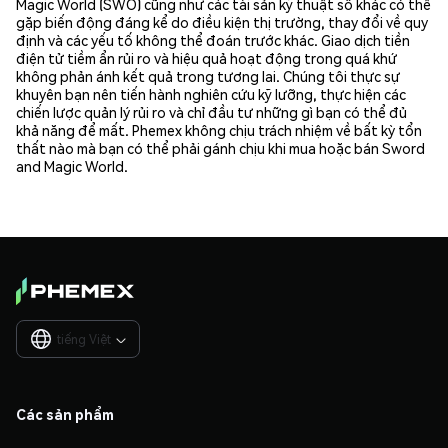
Magic World (SWO) cũng như các tài sản kỹ thuật số khác có thể
gặp biến động đáng kể do điều kiện thị trường, thay đổi về quy
định và các yếu tố không thể đoán trước khác. Giao dịch tiền
điện tử tiềm ẩn rủi ro và hiệu quả hoạt động trong quá khứ
không phản ánh kết quả trong tương lai. Chúng tôi thực sự
khuyên bạn nên tiến hành nghiên cứu kỹ lưỡng, thực hiện các
chiến lược quản lý rủi ro và chỉ đầu tư những gì bạn có thể đủ
khả năng để mất. Phemex không chịu trách nhiệm về bất kỳ tổn
thất nào mà bạn có thể phải gánh chịu khi mua hoặc bán Sword
and Magic World.
tiếng Việt

Các sản phẩm