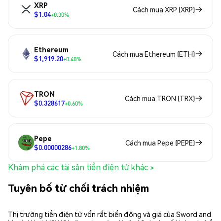
XRP
Cách mua XRP (XRP)
$1.04
+0.30%
Ethereum
Cách mua Ethereum (ETH)
$1,919.20
+0.40%
TRON
Cách mua TRON (TRX)
$0.328617
+0.60%
Pepe
Cách mua Pepe (PEPE)
$0.00000286
+1.80%
Khám phá các tài sản tiền điện tử khác >
Tuyên bố từ chối trách nhiệm
Thị trường tiền điện tử vốn rất biến động và giá của Sword and