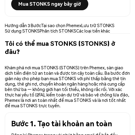
Mua STONKS ngay bây giờ
Hướng dẫn 3 Bước
Tại sao chọn Phemex
Lưu trữ STONKS
Sử dụng STONKS
Phân tích STONKS
Các loại tiền khác
Tôi có thể mua STONKS (STONKS) ở
đâu?
Khám phá nơi mua STONKS (STONKS) trên Phemex, sàn giao
dịch tiền điện tử an toàn và được tin cậy toàn cầu. Ba bước đơn
giản này cho phép bạn mua STONKS với phí thấp bằng thẻ tín
dụng, thẻ ghi nợ, chuyển khoản ngân hàng hoặc nhà cung cấp
bên thứ ba — không giới hạn tối thiểu, không rắc rối. Với xác
thực hai yếu tố (2FA), kiểm toán dự trữ và bảo vệ chống lừa đảo,
Phemex là nơi an toàn nhất để mua STONKS và là nơi tốt nhất
để mua STONKS trực tuyến.
Bước 1. Tạo tài khoản an toàn