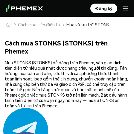
Đăng ký
Cách mua tiền điện tử
Mua và lưu trữ STONKS (STONKS) an toàn
Cách mua STONKS (STONKS) trên
Phemex
Mua STONKS (STONKS) dễ dàng trên Phemex, sàn giao dịch
tiền điện tử hiệu quả nhất được hàng triệu người tin dùng. Tận
hưởng mua bán an toàn, tức thì với các phương thức thanh
toán linh hoạt, bao gồm thẻ tín dụng, chuyển khoản ngân hàng,
nhà cung cấp bên thứ ba và giao dịch P2P, có thể truy cập trên
toàn thế giới. Nền tảng trực quan và bảo mật mạnh mẽ của
Phemex giúp việc mua STONKS trở nên liền mạch. Bắt đầu hành
trình tiền điện tử của bạn ngay hôm nay — mua STONKS an
toàn và tự tin trên Phemex.