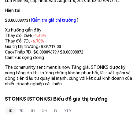
của Phemex, cập nhật vào August 6, 2026 at 03:07 AM UTC
Hiện tại
$0.00008973
(
Kiểm tra giá thị trường
)
Xu hướng gần đây
Thay đổi 24H:
-1.60%
Thay đổi 7D:
-6.70%
Giá trị thị trường:
$89,717.00
Cao/Thấp 7D: $
0.00009679
/ $
0.00008872
Cảm xúc cộng đồng
The community sentiment is now Tăng giá. STONKS được kỳ
vọng tăng do thị trường chứng khoán phục hồi, lãi suất giảm và
dòng tiền đầu tư quay lại mạnh, cùng với kết quả kinh doanh của
nhiều doanh nghiệp cải thiện.
STONKS (STONKS) Biểu đồ giá thị trường
1D
7D
1M
3M
1Y
YTD