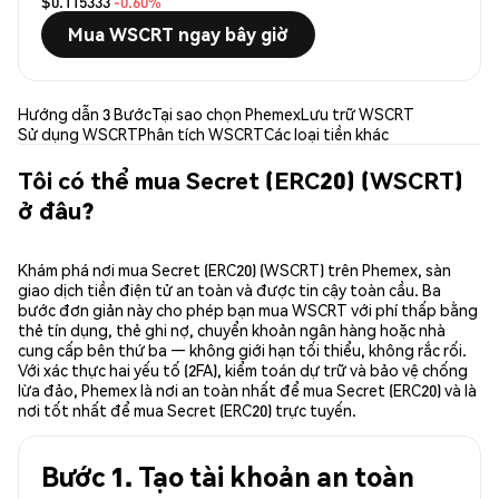
$0.115333
-0.60%
Mua WSCRT ngay bây giờ
Hướng dẫn 3 Bước
Tại sao chọn Phemex
Lưu trữ WSCRT
Sử dụng WSCRT
Phân tích WSCRT
Các loại tiền khác
Tôi có thể mua Secret (ERC20) (WSCRT)
ở đâu?
Khám phá nơi mua Secret (ERC20) (WSCRT) trên Phemex, sàn
giao dịch tiền điện tử an toàn và được tin cậy toàn cầu. Ba
bước đơn giản này cho phép bạn mua WSCRT với phí thấp bằng
thẻ tín dụng, thẻ ghi nợ, chuyển khoản ngân hàng hoặc nhà
cung cấp bên thứ ba — không giới hạn tối thiểu, không rắc rối.
Với xác thực hai yếu tố (2FA), kiểm toán dự trữ và bảo vệ chống
lừa đảo, Phemex là nơi an toàn nhất để mua Secret (ERC20) và là
nơi tốt nhất để mua Secret (ERC20) trực tuyến.
Bước 1. Tạo tài khoản an toàn