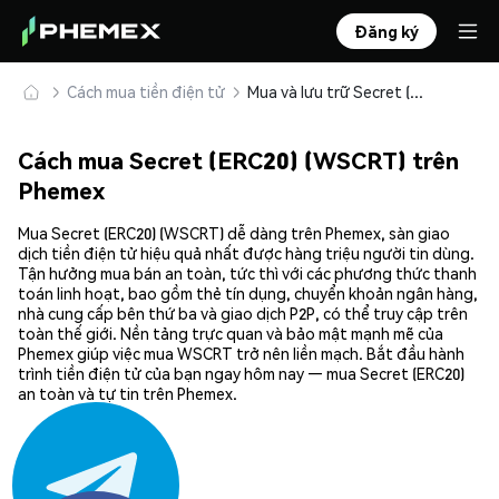
Đăng ký
Cách mua tiền điện tử
Mua và lưu trữ Secret (ERC20) (WSCRT) an toàn
Cách mua Secret (ERC20) (WSCRT) trên
Phemex
Mua Secret (ERC20) (WSCRT) dễ dàng trên Phemex, sàn giao
dịch tiền điện tử hiệu quả nhất được hàng triệu người tin dùng.
Tận hưởng mua bán an toàn, tức thì với các phương thức thanh
toán linh hoạt, bao gồm thẻ tín dụng, chuyển khoản ngân hàng,
nhà cung cấp bên thứ ba và giao dịch P2P, có thể truy cập trên
toàn thế giới. Nền tảng trực quan và bảo mật mạnh mẽ của
Phemex giúp việc mua WSCRT trở nên liền mạch. Bắt đầu hành
trình tiền điện tử của bạn ngay hôm nay — mua Secret (ERC20)
an toàn và tự tin trên Phemex.