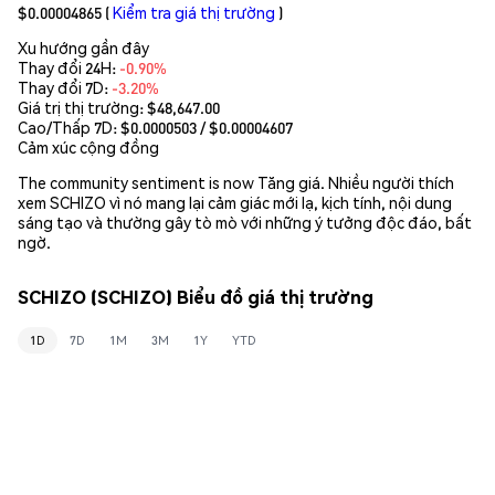
$0.00004865
(
Kiểm tra giá thị trường
)
Xu hướng gần đây
Thay đổi 24H:
-0.90%
Thay đổi 7D:
-3.20%
Giá trị thị trường:
$48,647.00
Cao/Thấp 7D: $
0.0000503
/ $
0.00004607
Cảm xúc cộng đồng
The community sentiment is now Tăng giá. Nhiều người thích
xem SCHIZO vì nó mang lại cảm giác mới lạ, kịch tính, nội dung
sáng tạo và thường gây tò mò với những ý tưởng độc đáo, bất
ngờ.
SCHIZO (SCHIZO) Biểu đồ giá thị trường
1D
7D
1M
3M
1Y
YTD