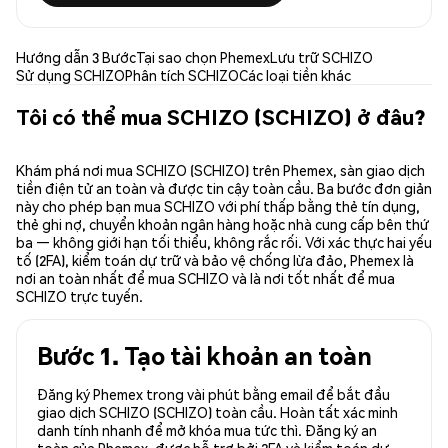
Hướng dẫn 3 Bước
Tại sao chọn Phemex
Lưu trữ SCHIZO
Sử dụng SCHIZO
Phân tích SCHIZO
Các loại tiền khác
Tôi có thể mua SCHIZO (SCHIZO) ở đâu?
Khám phá nơi mua SCHIZO (SCHIZO) trên Phemex, sàn giao dịch
tiền điện tử an toàn và được tin cậy toàn cầu. Ba bước đơn giản
này cho phép bạn mua SCHIZO với phí thấp bằng thẻ tín dụng,
thẻ ghi nợ, chuyển khoản ngân hàng hoặc nhà cung cấp bên thứ
ba — không giới hạn tối thiểu, không rắc rối. Với xác thực hai yếu
tố (2FA), kiểm toán dự trữ và bảo vệ chống lừa đảo, Phemex là
nơi an toàn nhất để mua SCHIZO và là nơi tốt nhất để mua
SCHIZO trực tuyến.
Bước 1. Tạo tài khoản an toàn
Đăng ký Phemex trong vài phút bằng email để bắt đầu
giao dịch SCHIZO (SCHIZO) toàn cầu. Hoàn tất xác minh
danh tính nhanh để mở khóa mua tức thì. Đăng ký an