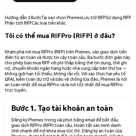
Hướng dẫn 3 Bước
Tại sao chọn Phemex
Lưu trữ RIFP
Sử dụng RIFP
Phân tích RIFP
Các loại tiền khác
Tôi có thể mua RIFPro (RIFP) ở đâu?
Khám phá nơi mua RIFPro (RIFP) trên Phemex, sàn giao dịch tiền
điện tử an toàn và được tin cậy toàn cầu. Ba bước đơn giản này
cho phép bạn mua RIFP với phí thấp bằng thẻ tín dụng, thẻ ghi
nợ, chuyển khoản ngân hàng hoặc nhà cung cấp bên thứ ba —
không giới hạn tối thiểu, không rắc rối. Với xác thực hai yếu tố
(2FA), kiểm toán dự trữ và bảo vệ chống lừa đảo, Phemex là nơi
an toàn nhất để mua RIFPro và là nơi tốt nhất để mua RIFPro
trực tuyến.
Bước 1. Tạo tài khoản an toàn
Đăng ký Phemex trong vài phút bằng email để bắt đầu
giao dịch RIFPro (RIFP) toàn cầu. Hoàn tất xác minh danh
tính nhanh để mở khóa mua tức thì. Đăng ký an toàn của