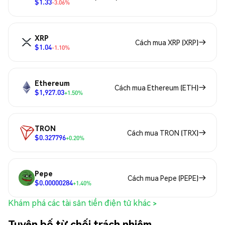
$1.33
-3.06%
XRP
Cách mua XRP (XRP)
$1.04
-1.10%
Ethereum
Cách mua Ethereum (ETH)
$1,927.03
+1.50%
TRON
Cách mua TRON (TRX)
$0.327796
+0.20%
Pepe
Cách mua Pepe (PEPE)
$0.00000284
+1.40%
Khám phá các tài sản tiền điện tử khác >
Tuyên bố từ chối trách nhiệm