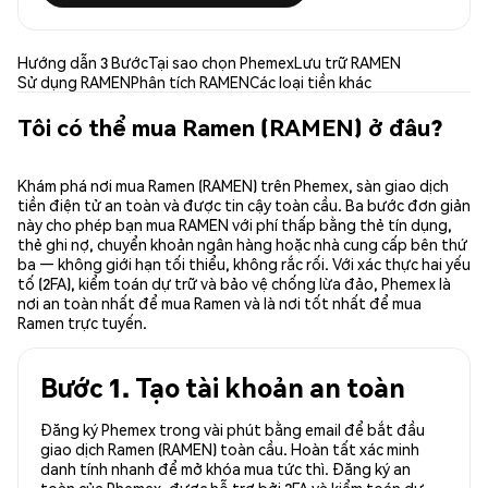
Hướng dẫn 3 Bước
Tại sao chọn Phemex
Lưu trữ RAMEN
Sử dụng RAMEN
Phân tích RAMEN
Các loại tiền khác
Tôi có thể mua Ramen (RAMEN) ở đâu?
Khám phá nơi mua Ramen (RAMEN) trên Phemex, sàn giao dịch
tiền điện tử an toàn và được tin cậy toàn cầu. Ba bước đơn giản
này cho phép bạn mua RAMEN với phí thấp bằng thẻ tín dụng,
thẻ ghi nợ, chuyển khoản ngân hàng hoặc nhà cung cấp bên thứ
ba — không giới hạn tối thiểu, không rắc rối. Với xác thực hai yếu
tố (2FA), kiểm toán dự trữ và bảo vệ chống lừa đảo, Phemex là
nơi an toàn nhất để mua Ramen và là nơi tốt nhất để mua
Ramen trực tuyến.
Bước 1. Tạo tài khoản an toàn
Đăng ký Phemex trong vài phút bằng email để bắt đầu
giao dịch Ramen (RAMEN) toàn cầu. Hoàn tất xác minh
danh tính nhanh để mở khóa mua tức thì. Đăng ký an