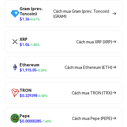
Gram (prev.
Cách mua Gram (prev. Toncoin)
Toncoin)
(GRAM)
$1.36
+0.61%
XRP
Cách mua XRP (XRP)
$1.04
+1.80%
Ethereum
Cách mua Ethereum (ETH)
$1,915.05
+0.20%
TRON
Cách mua TRON (TRX)
$0.329398
+0.50%
Pepe
Cách mua Pepe (PEPE)
$0.00000285
+1.60%