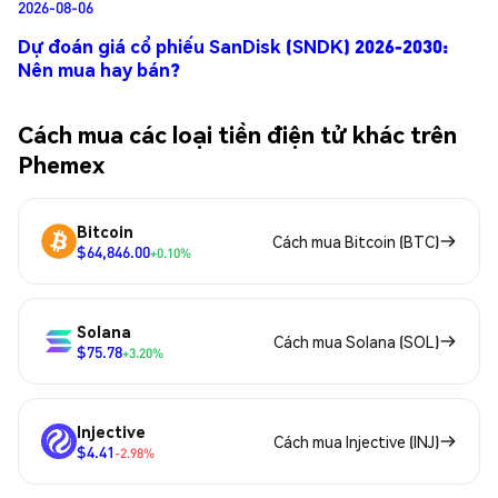
2026-08-06
Dự đoán giá cổ phiếu SanDisk (SNDK) 2026-2030:
Nên mua hay bán?
Cách mua các loại tiền điện tử khác trên
Phemex
Bitcoin
Cách mua Bitcoin (BTC)
$64,846.00
+0.10%
Solana
Cách mua Solana (SOL)
$75.78
+3.20%
Injective
Cách mua Injective (INJ)
$4.41
-2.98%