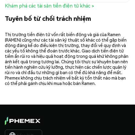
Khám phá các tài sản tiền điện tử khác >
Tuyên bố từ chối trách nhiệm
Thị trường tiền điện tử vốn rất biến động và giá của Ramen
(RAMEN) cũng như các tài sản kỹ thuật số khác có thể gặp biến
động đáng kể do điều kiện thị trường, thay đổi về quy định và
các yếu tố không thể đoán trước khác. Giao dịch tiền điện tử
tiềm ẩn rủi ro và hiệu quả hoạt động trong quá khứ không phản
ánh kết quả trong tương lai. Chúng tôi thực sự khuyên bạn nên
tiến hành nghiên cứu kỹ lưỡng, thực hiện các chiến lược quản lý
rủi ro và chỉ đầu tư những gì bạn có thể đủ khả năng để mất.
Phemex không chịu trách nhiệm về bất kỳ tổn thất nào mà bạn
có thể phải gánh chịu khi mua hoặc bán Ramen.