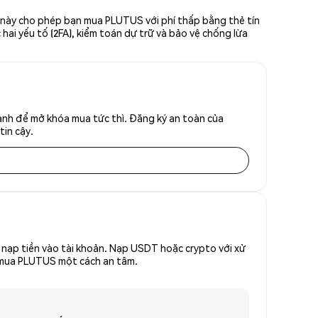
n này cho phép bạn mua PLUTUS với phí thấp bằng thẻ tín
hai yếu tố (2FA), kiểm toán dự trữ và bảo vệ chống lừa
anh để mở khóa mua tức thì. Đăng ký an toàn của
tin cậy.
nạp tiền vào tài khoản. Nạp USDT hoặc crypto với xử
để mua PLUTUS một cách an tâm.