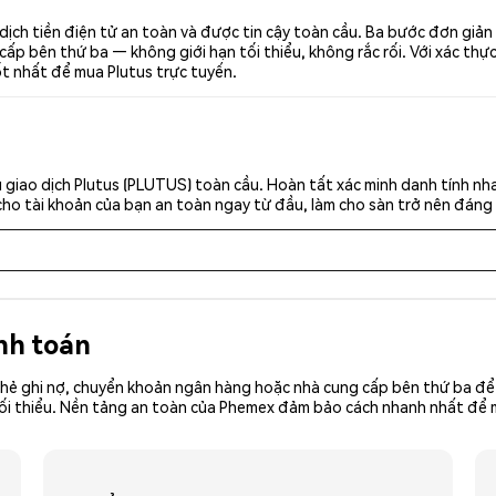
dịch tiền điện tử an toàn và được tin cậy toàn cầu. Ba bước đơn giả
p bên thứ ba — không giới hạn tối thiểu, không rắc rối. Với xác thực 
ốt nhất để mua Plutus trực tuyến.
 giao dịch Plutus (PLUTUS) toàn cầu. Hoàn tất xác minh danh tính nh
cho tài khoản của bạn an toàn ngay từ đầu, làm cho sàn trở nên đáng 
nh toán
hẻ ghi nợ, chuyển khoản ngân hàng hoặc nhà cung cấp bên thứ ba để 
iền tối thiểu. Nền tảng an toàn của Phemex đảm bảo cách nhanh nhất 