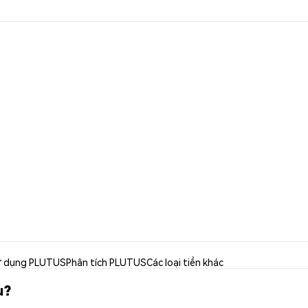
s
 dụng PLUTUS
Phân tích PLUTUS
Các loại tiền khác
u?