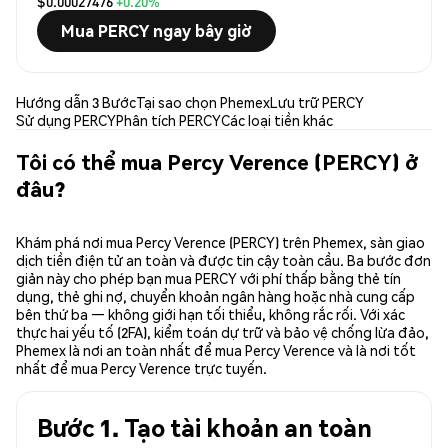
$0.00027476
+0.20%
Mua PERCY ngay bây giờ
Hướng dẫn 3 Bước
Tại sao chọn Phemex
Lưu trữ PERCY
Sử dụng PERCY
Phân tích PERCY
Các loại tiền khác
Tôi có thể mua Percy Verence (PERCY) ở
đâu?
Khám phá nơi mua Percy Verence (PERCY) trên Phemex, sàn giao
dịch tiền điện tử an toàn và được tin cậy toàn cầu. Ba bước đơn
giản này cho phép bạn mua PERCY với phí thấp bằng thẻ tín
dụng, thẻ ghi nợ, chuyển khoản ngân hàng hoặc nhà cung cấp
bên thứ ba — không giới hạn tối thiểu, không rắc rối. Với xác
thực hai yếu tố (2FA), kiểm toán dự trữ và bảo vệ chống lừa đảo,
Phemex là nơi an toàn nhất để mua Percy Verence và là nơi tốt
nhất để mua Percy Verence trực tuyến.
Bước 1. Tạo tài khoản an toàn