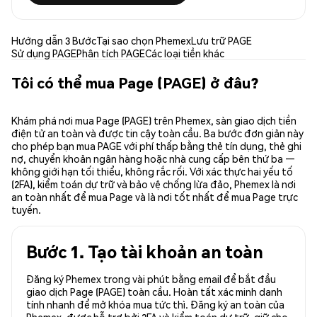
Hướng dẫn 3 Bước
Tại sao chọn Phemex
Lưu trữ PAGE
Sử dụng PAGE
Phân tích PAGE
Các loại tiền khác
Tôi có thể mua Page (PAGE) ở đâu?
Khám phá nơi mua Page (PAGE) trên Phemex, sàn giao dịch tiền
điện tử an toàn và được tin cậy toàn cầu. Ba bước đơn giản này
cho phép bạn mua PAGE với phí thấp bằng thẻ tín dụng, thẻ ghi
nợ, chuyển khoản ngân hàng hoặc nhà cung cấp bên thứ ba —
không giới hạn tối thiểu, không rắc rối. Với xác thực hai yếu tố
(2FA), kiểm toán dự trữ và bảo vệ chống lừa đảo, Phemex là nơi
an toàn nhất để mua Page và là nơi tốt nhất để mua Page trực
tuyến.
Bước 1. Tạo tài khoản an toàn
Đăng ký Phemex trong vài phút bằng email để bắt đầu
giao dịch Page (PAGE) toàn cầu. Hoàn tất xác minh danh
tính nhanh để mở khóa mua tức thì. Đăng ký an toàn của