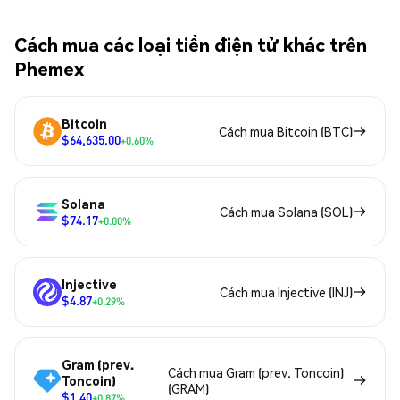
Cách mua các loại tiền điện tử khác trên
Phemex
Bitcoin
Cách mua Bitcoin (BTC)
$64,635.00
+0.60%
Solana
Cách mua Solana (SOL)
$74.17
+0.00%
Injective
Cách mua Injective (INJ)
$4.87
+0.29%
Gram (prev.
Cách mua Gram (prev. Toncoin)
Toncoin)
(GRAM)
$1.40
+0.87%