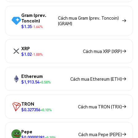
Gram (prev.
Cách mua Gram (prev. Toncoin)
Toncoin)
(GRAM)
$1.35
-1.64%
XRP
Cách mua XRP (XRP)
$1.02
-1.00%
Ethereum
Cách mua Ethereum (ETH)
$1,913.54
+0.50%
TRON
Cách mua TRON (TRX)
$0.327356
+0.10%
Pepe
Cách mua Pepe (PEPE)
$0.00000281
+0.20%