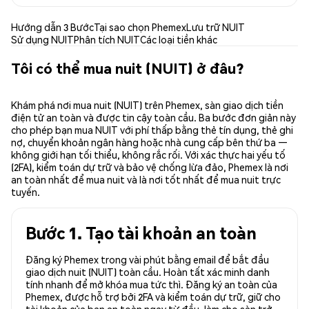
Hướng dẫn 3 Bước
Tại sao chọn Phemex
Lưu trữ NUIT
Sử dụng NUIT
Phân tích NUIT
Các loại tiền khác
Tôi có thể mua nuit (NUIT) ở đâu?
Khám phá nơi mua nuit (NUIT) trên Phemex, sàn giao dịch tiền
điện tử an toàn và được tin cậy toàn cầu. Ba bước đơn giản này
cho phép bạn mua NUIT với phí thấp bằng thẻ tín dụng, thẻ ghi
nợ, chuyển khoản ngân hàng hoặc nhà cung cấp bên thứ ba —
không giới hạn tối thiểu, không rắc rối. Với xác thực hai yếu tố
(2FA), kiểm toán dự trữ và bảo vệ chống lừa đảo, Phemex là nơi
an toàn nhất để mua nuit và là nơi tốt nhất để mua nuit trực
tuyến.
Bước 1. Tạo tài khoản an toàn
Đăng ký Phemex trong vài phút bằng email để bắt đầu
giao dịch nuit (NUIT) toàn cầu. Hoàn tất xác minh danh
tính nhanh để mở khóa mua tức thì. Đăng ký an toàn của
Phemex, được hỗ trợ bởi 2FA và kiểm toán dự trữ, giữ cho