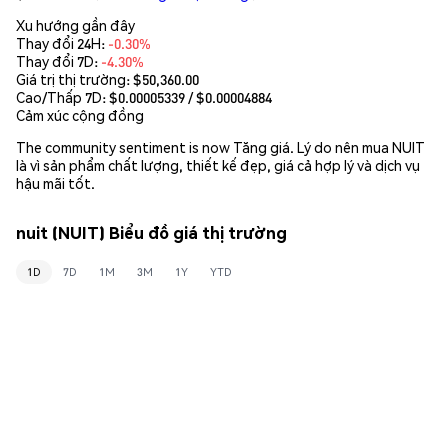
Xu hướng gần đây
Thay đổi 24H:
-0.30%
Thay đổi 7D:
-4.30%
Giá trị thị trường:
$50,360.00
Cao/Thấp 7D: $
0.00005339
/ $
0.00004884
Cảm xúc cộng đồng
The community sentiment is now Tăng giá. Lý do nên mua NUIT
là vì sản phẩm chất lượng, thiết kế đẹp, giá cả hợp lý và dịch vụ
hậu mãi tốt.
nuit (NUIT) Biểu đồ giá thị trường
1D
7D
1M
3M
1Y
YTD