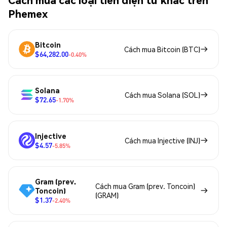
Phemex
Bitcoin
Cách mua Bitcoin (BTC)
$64,282.00
-0.40%
Solana
Cách mua Solana (SOL)
$72.65
-1.70%
Injective
Cách mua Injective (INJ)
$4.57
-5.85%
Gram (prev.
Cách mua Gram (prev. Toncoin)
Toncoin)
(GRAM)
$1.37
-2.40%