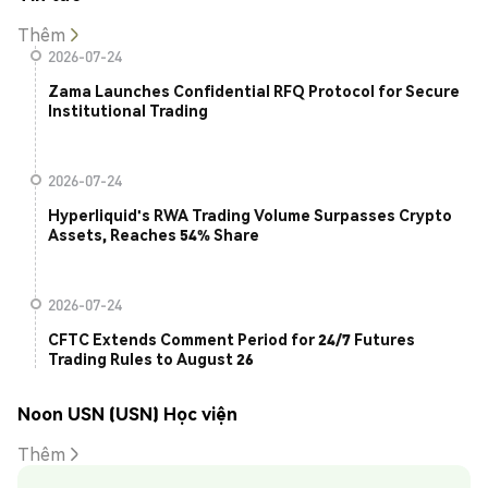
Thêm
2026-07-24
Zama Launches Confidential RFQ Protocol for Secure
Institutional Trading
2026-07-24
Hyperliquid's RWA Trading Volume Surpasses Crypto
Assets, Reaches 54% Share
2026-07-24
CFTC Extends Comment Period for 24/7 Futures
Trading Rules to August 26
Noon USN (USN) Học viện
Thêm