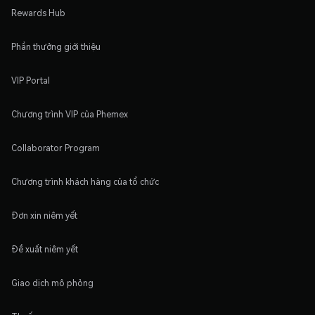
Rewards Hub
Phần thưởng giới thiệu
VIP Portal
Chương trình VIP của Phemex
Collaborator Program
Chương trình khách hàng của tổ chức
Đơn xin niêm yết
Đề xuất niêm yết
Giao dịch mô phỏng