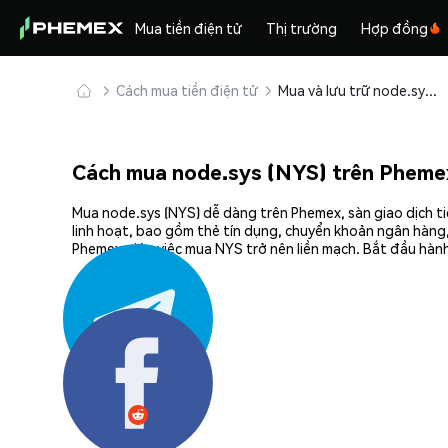
Mua tiền điện tử
Thị trường
Hợp đồng
Cách mua tiền điện tử
Mua và lưu trữ node.sys (NYS) an toàn
Cách mua node.sys (NYS) trên Pheme
Mua node.sys (NYS) dễ dàng trên Phemex, sàn giao dịch ti
linh hoạt, bao gồm thẻ tín dụng, chuyển khoản ngân hàng,
Phemex giúp việc mua NYS trở nên liền mạch. Bắt đầu hành
Chia sẻ: