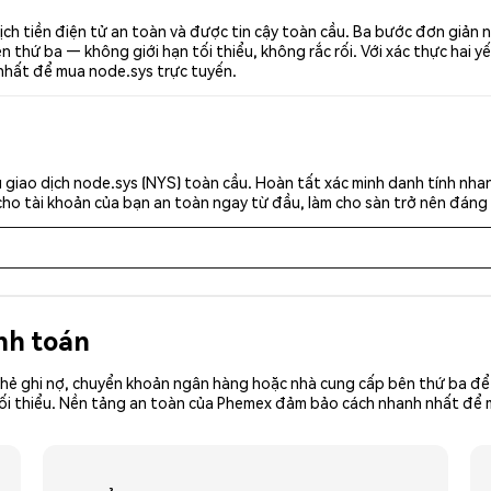
ch tiền điện tử an toàn và được tin cậy toàn cầu. Ba bước đơn giản 
thứ ba — không giới hạn tối thiểu, không rắc rối. Với xác thực hai yế
 nhất để mua node.sys trực tuyến.
giao dịch node.sys (NYS) toàn cầu. Hoàn tất xác minh danh tính nha
cho tài khoản của bạn an toàn ngay từ đầu, làm cho sàn trở nên đáng 
nh toán
hẻ ghi nợ, chuyển khoản ngân hàng hoặc nhà cung cấp bên thứ ba để 
iền tối thiểu. Nền tảng an toàn của Phemex đảm bảo cách nhanh nhất đ