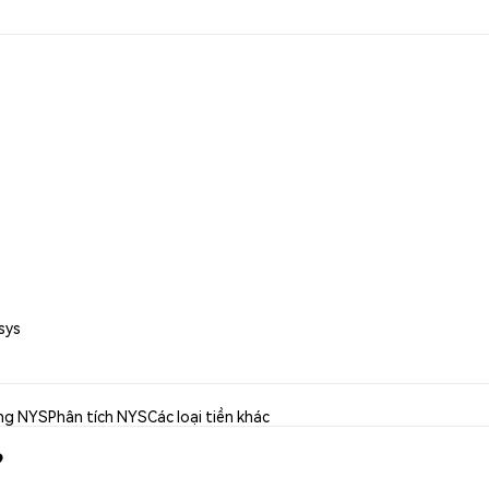
sys
ng NYS
Phân tích NYS
Các loại tiền khác
?