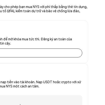
này cho phép bạn mua NYS với phí thấp bằng thẻ tín dụng,
u tố (2FA), kiểm toán dự trữ và bảo vệ chống lừa đảo,
nh để mở khóa mua tức thì. Đăng ký an toàn của
tin cậy.
nạp tiền vào tài khoản. Nạp USDT hoặc crypto với xử
ể mua NYS một cách an tâm.