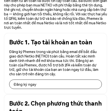
tiền điện tử an toàn và được tin cậy toàn cầu. Ba bước đơn giản
này cho phép bạn mua NETKO với phí thấp bằng thẻ tín dụng,
thẻ ghi nợ, chuyển khoản ngân hàng hoặc nhà cung cấp bên thứ
ba — không giới hạn tối thiểu, không rắc rối. Với xác thực hai yếu
tố (2FA), kiểm toán dự trữ và bảo vệ chống lừa đảo, Phemex là
nơi an toàn nhất để mua Netko và là nơi tốt nhất để mua Netko
trực tuyến.
Bước 1. Tạo tài khoản an toàn
Đăng ký Phemex trong vài phút bằng email để bắt đầu
giao dịch Netko (NETKO) toàn cầu. Hoàn tất xác minh
danh tính nhanh để mở khóa mua tức thì. Đăng ký an
toàn của Phemex, được hỗ trợ bởi 2FA và kiểm toán dự
trữ, giữ cho tài khoản của bạn an toàn ngay từ đầu, làm
cho sàn trở nên đáng tin cậy.
Đăng ký ngay
Bước 2. Chọn phương thức thanh
toán