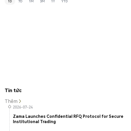
1D
7D
1M
3M
1Y
YTD
Tin tức
Thêm
2026-07-24
Zama Launches Confidential RFQ Protocol for Secure
Institutional Trading