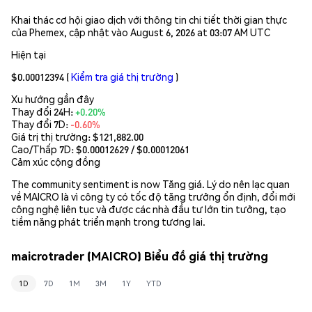
Khai thác cơ hội giao dịch với thông tin chi tiết thời gian thực
của Phemex, cập nhật vào August 6, 2026 at 03:07 AM UTC
Hiện tại
$0.00012394
(
Kiểm tra giá thị trường
)
Xu hướng gần đây
Thay đổi 24H:
+0.20%
Thay đổi 7D:
-0.60%
Giá trị thị trường:
$121,882.00
Cao/Thấp 7D: $
0.00012629
/ $
0.00012061
Cảm xúc cộng đồng
The community sentiment is now Tăng giá. Lý do nên lạc quan
về MAICRO là vì công ty có tốc độ tăng trưởng ổn định, đổi mới
công nghệ liên tục và được các nhà đầu tư lớn tin tưởng, tạo
tiềm năng phát triển mạnh trong tương lai.
maicrotrader (MAICRO) Biểu đồ giá thị trường
1D
7D
1M
3M
1Y
YTD