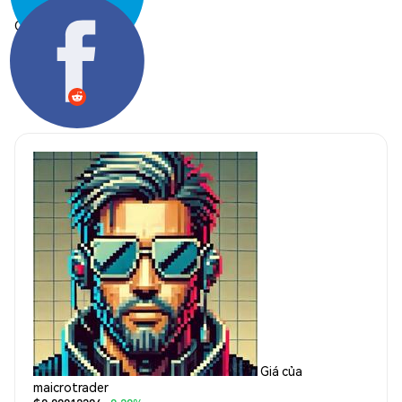
Chia sẻ:
Giá của
maicrotrader