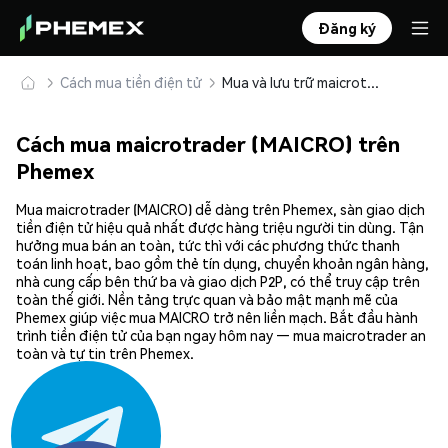
Đăng ký
Cách mua tiền điện tử
Mua và lưu trữ maicrotrader (MAICRO) an toàn
Cách mua maicrotrader (MAICRO) trên
Phemex
Mua maicrotrader (MAICRO) dễ dàng trên Phemex, sàn giao dịch
tiền điện tử hiệu quả nhất được hàng triệu người tin dùng. Tận
hưởng mua bán an toàn, tức thì với các phương thức thanh
toán linh hoạt, bao gồm thẻ tín dụng, chuyển khoản ngân hàng,
nhà cung cấp bên thứ ba và giao dịch P2P, có thể truy cập trên
toàn thế giới. Nền tảng trực quan và bảo mật mạnh mẽ của
Phemex giúp việc mua MAICRO trở nên liền mạch. Bắt đầu hành
trình tiền điện tử của bạn ngay hôm nay — mua maicrotrader an
toàn và tự tin trên Phemex.