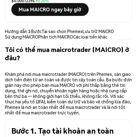
$0.00012394
+0.20%
Mua MAICRO ngay bây giờ
Hướng dẫn 3 Bước
Tại sao chọn Phemex
Lưu trữ MAICRO
Sử dụng MAICRO
Phân tích MAICRO
Các loại tiền khác
Tôi có thể mua maicrotrader (MAICRO) ở
đâu?
Khám phá nơi mua maicrotrader (MAICRO) trên Phemex, sàn giao
dịch tiền điện tử an toàn và được tin cậy toàn cầu. Ba bước đơn
giản này cho phép bạn mua MAICRO với phí thấp bằng thẻ tín
dụng, thẻ ghi nợ, chuyển khoản ngân hàng hoặc nhà cung cấp
bên thứ ba — không giới hạn tối thiểu, không rắc rối. Với xác
thực hai yếu tố (2FA), kiểm toán dự trữ và bảo vệ chống lừa đảo,
Phemex là nơi an toàn nhất để mua maicrotrader và là nơi tốt
nhất để mua maicrotrader trực tuyến.
Bước 1. Tạo tài khoản an toàn