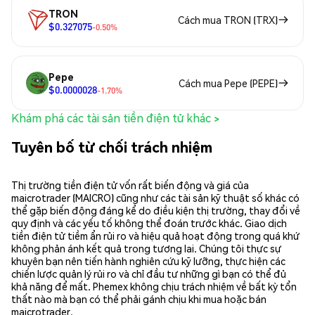
TRON
Cách mua TRON (TRX)
$0.327075
-0.50%
Pepe
Cách mua Pepe (PEPE)
$0.0000028
-1.70%
Khám phá các tài sản tiền điện tử khác >
Tuyên bố từ chối trách nhiệm
Thị trường tiền điện tử vốn rất biến động và giá của
maicrotrader (MAICRO) cũng như các tài sản kỹ thuật số khác có
thể gặp biến động đáng kể do điều kiện thị trường, thay đổi về
quy định và các yếu tố không thể đoán trước khác. Giao dịch
tiền điện tử tiềm ẩn rủi ro và hiệu quả hoạt động trong quá khứ
không phản ánh kết quả trong tương lai. Chúng tôi thực sự
khuyên bạn nên tiến hành nghiên cứu kỹ lưỡng, thực hiện các
chiến lược quản lý rủi ro và chỉ đầu tư những gì bạn có thể đủ
khả năng để mất. Phemex không chịu trách nhiệm về bất kỳ tổn
thất nào mà bạn có thể phải gánh chịu khi mua hoặc bán
maicrotrader.