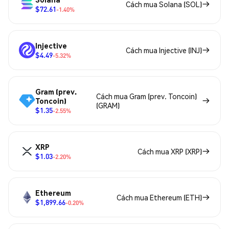
Cách mua Solana (SOL)
$72.61
-1.40%
Injective
Cách mua Injective (INJ)
$4.49
-5.32%
Gram (prev.
Cách mua Gram (prev. Toncoin)
Toncoin)
(GRAM)
$1.35
-2.55%
XRP
Cách mua XRP (XRP)
$1.03
-2.20%
Ethereum
Cách mua Ethereum (ETH)
$1,899.66
-0.20%