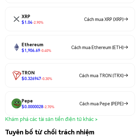
XRP
Cách mua XRP (XRP)
$1.04
-2.90%
Ethereum
Cách mua Ethereum (ETH)
$1,906.69
-0.40%
TRON
Cách mua TRON (TRX)
$0.326947
-0.30%
Pepe
Cách mua Pepe (PEPE)
$0.0000028
-2.70%
Khám phá các tài sản tiền điện tử khác >
Tuyên bố từ chối trách nhiệm