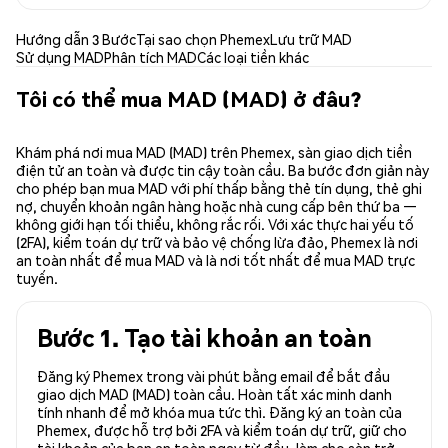
Hướng dẫn 3 Bước
Tại sao chọn Phemex
Lưu trữ MAD
Sử dụng MAD
Phân tích MAD
Các loại tiền khác
Tôi có thể mua MAD (MAD) ở đâu?
Khám phá nơi mua MAD (MAD) trên Phemex, sàn giao dịch tiền
điện tử an toàn và được tin cậy toàn cầu. Ba bước đơn giản này
cho phép bạn mua MAD với phí thấp bằng thẻ tín dụng, thẻ ghi
nợ, chuyển khoản ngân hàng hoặc nhà cung cấp bên thứ ba —
không giới hạn tối thiểu, không rắc rối. Với xác thực hai yếu tố
(2FA), kiểm toán dự trữ và bảo vệ chống lừa đảo, Phemex là nơi
an toàn nhất để mua MAD và là nơi tốt nhất để mua MAD trực
tuyến.
Bước 1. Tạo tài khoản an toàn
Đăng ký Phemex trong vài phút bằng email để bắt đầu
giao dịch MAD (MAD) toàn cầu. Hoàn tất xác minh danh
tính nhanh để mở khóa mua tức thì. Đăng ký an toàn của
Phemex, được hỗ trợ bởi 2FA và kiểm toán dự trữ, giữ cho