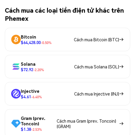
Cách mua các loại tiền điện tử khác trên
Phemex
Bitcoin
Cách mua Bitcoin (BTC)
$64,428.00
-0.50%
Solana
Cách mua Solana (SOL)
$72.92
-2.20%
Injective
Cách mua Injective (INJ)
$4.61
-6.40%
Gram (prev.
Cách mua Gram (prev. Toncoin)
Toncoin)
(GRAM)
$1.38
-2.53%