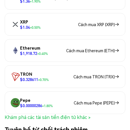
$1.36
+1.90%
XRP
Cách mua XRP (XRP)
$1.04
+0.50%
Ethereum
Cách mua Ethereum (ETH)
$1,918.72
+0.40%
TRON
Cách mua TRON (TRX)
$0.328611
+0.70%
Pepe
Cách mua Pepe (PEPE)
$0.00000286
+1.80%
Khám phá các tài sản tiền điện tử khác >
Tuyên bố từ chối trách nhiệm