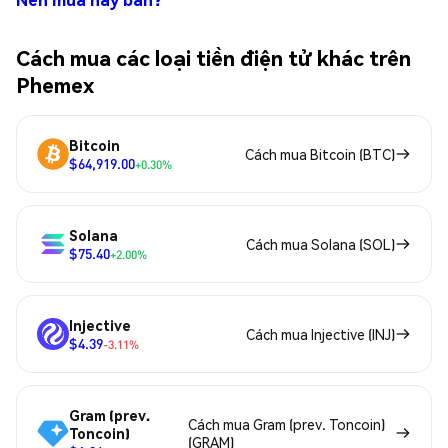
Cách mua các loại tiền điện tử khác trên
Phemex
Bitcoin
Cách mua Bitcoin (BTC)
$64,919.00
+0.30%
Solana
Cách mua Solana (SOL)
$75.40
+2.00%
Injective
Cách mua Injective (INJ)
$4.39
-3.11%
Gram (prev.
Cách mua Gram (prev. Toncoin)
Toncoin)
(GRAM)