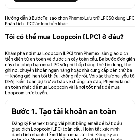
Hướng dẫn 3 Bước
Tại sao chọn Phemex
Lưu trữ LPC
Sử dụng LPC
Phân tích LPC
Các loại tiền khác
Tôi có thể mua Loopcoin (LPC) ở đâu?
Khám phá nơi mua Loopcoin (LPC) trên Phemex, sàn giao dịch
tiền điện tử an toàn và được tin cậy toàn cầu. Ba bước đơn giản
này cho phép bạn mua LPC với phí thấp bằng thẻ tín dụng, thẻ
ghi nợ, chuyển khoản ngân hàng hoặc nhà cung cấp bên thứ ba
— không giới hạn tối thiểu, không rắc rối. Với xác thực hai yếu tố
(2FA), kiểm toán dự trữ và bảo vệ chống lừa đảo, Phemex là nơi
an toàn nhất để mua Loopcoin và là nơi tốt nhất để mua
Loopcoin trực tuyến.
Bước 1. Tạo tài khoản an toàn
Đăng ký Phemex trong vài phút bằng email để bắt đầu
giao dịch Loopcoin (LPC) toàn cầu. Hoàn tất xác minh
danh tính nhanh để mở khóa mua tức thì. Đăng ký an