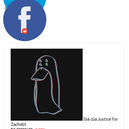
Chia sẻ:
Giá của Justice for
Zachxbt