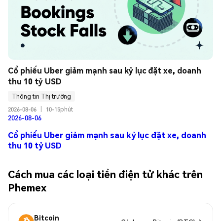
Cổ phiếu Uber giảm mạnh sau kỷ lục đặt xe, doanh 
thu 10 tỷ USD
Thông tin Thị trường
2026-08-06
|
10-15phút
2026-08-06
Cổ phiếu Uber giảm mạnh sau kỷ lục đặt xe, doanh
thu 10 tỷ USD
Cách mua các loại tiền điện tử khác trên
Phemex
Bitcoin