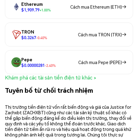
Ethereum
Cách mua Ethereum (ETH)
$1,909.79
+1.00%
TRON
Cách mua TRON (TRX)
$0.3267
-0.40%
Pepe
Cách mua Pepe (PEPE)
$0.00000281
-2.40%
Khám phá các tài sản tiền điện tử khác >
Tuyên bố từ chối trách nhiệm
Thị trường tiền điện tử vốn rất biến động và giá của Justice for
Zachxbt (ZACHXBT) cũng như các tài sản kỹ thuật số khác có
thể gặp biến động đáng kể do điều kiện thị trường, thay đổi về
quy định và các yếu tố không thể đoán trước khác. Giao dịch
tiền điện tử tiềm ẩn rủi ro và hiệu quả hoạt động trong quá khứ
không phản ánh kết quả trong tương lai. Chúng tôi thực sự