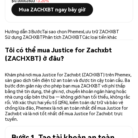
$0.00002603
-3.20%
Mua ZACHXBT ngay bây giờ
Hướng dẫn 3 Bước
Tại sao chọn Phemex
Lưu trữ ZACHXBT
Sử dụng ZACHXBT
Phân tích ZACHXBT
Các loại tiền khác
Tôi có thể mua Justice for Zachxbt
(ZACHXBT) ở đâu?
Khám phá nơi mua Justice for Zachxbt (ZACHXBT) trên Phemex,
sàn giao dịch tiền điện tử an toàn và được tin cậy toàn cầu. Ba
bước đơn giản này cho phép bạn mua ZACHXBT với phí thấp
bằng thẻ tín dụng, thẻ ghi nợ, chuyển khoản ngân hàng hoặc
nhà cung cấp bên thứ ba — không giới hạn tối thiểu, không rắc
rối. Với xác thực hai yếu tố (2FA), kiểm toán dự trữ và bảo vệ
chống lừa đảo, Phemex là nơi an toàn nhất để mua Justice for
Zachxbt và là nơi tốt nhất để mua Justice for Zachxbt trực
tuyến.
Bước 1. Tạo tài khoản an toàn