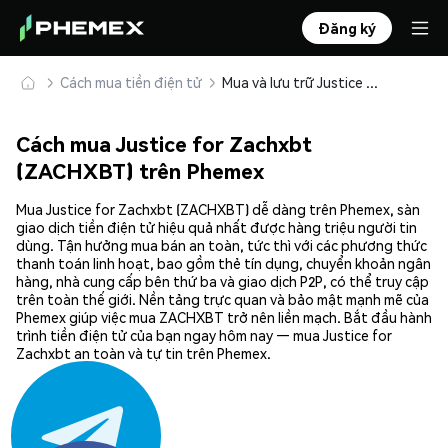
Đăng ký
Cách mua tiền điện tử
Mua và lưu trữ Justice for Zachxbt (ZACHXBT) an toàn
Cách mua Justice for Zachxbt
(ZACHXBT) trên Phemex
Mua Justice for Zachxbt (ZACHXBT) dễ dàng trên Phemex, sàn
giao dịch tiền điện tử hiệu quả nhất được hàng triệu người tin
dùng. Tận hưởng mua bán an toàn, tức thì với các phương thức
thanh toán linh hoạt, bao gồm thẻ tín dụng, chuyển khoản ngân
hàng, nhà cung cấp bên thứ ba và giao dịch P2P, có thể truy cập
trên toàn thế giới. Nền tảng trực quan và bảo mật mạnh mẽ của
Phemex giúp việc mua ZACHXBT trở nên liền mạch. Bắt đầu hành
trình tiền điện tử của bạn ngay hôm nay — mua Justice for
Zachxbt an toàn và tự tin trên Phemex.