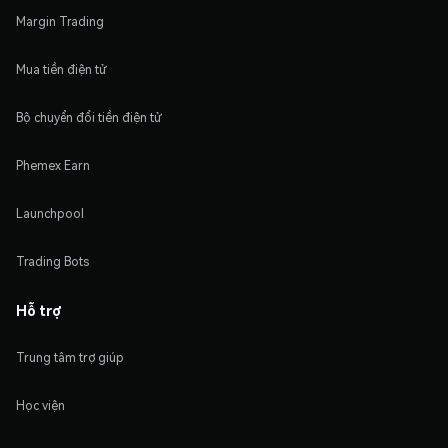
Margin Trading
Mua tiền điện tử
Bộ chuyển đổi tiền điện tử
Phemex Earn
Launchpool
Trading Bots
Hỗ trợ
Trung tâm trợ giúp
Học viện