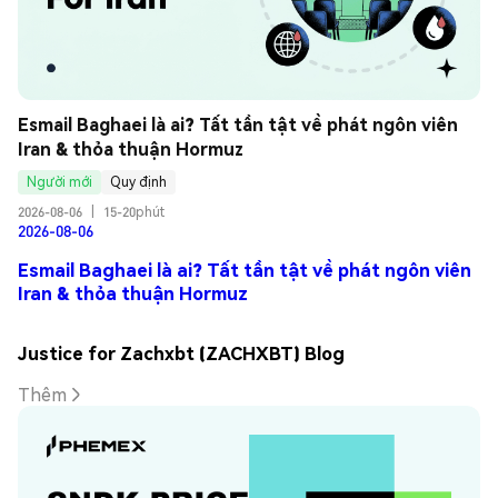
Esmail Baghaei là ai? Tất tần tật về phát ngôn viên 
Iran & thỏa thuận Hormuz
Người mới
Quy định
2026-08-06
|
15-20phút
2026-08-06
Esmail Baghaei là ai? Tất tần tật về phát ngôn viên
Iran & thỏa thuận Hormuz
Justice for Zachxbt (ZACHXBT) Blog
Thêm