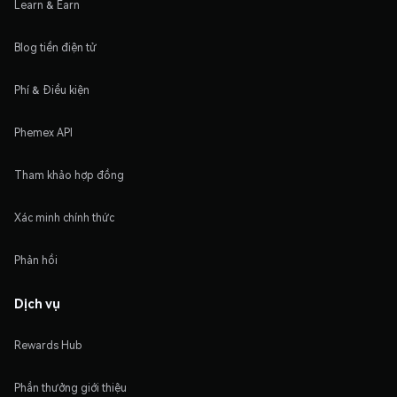
Learn & Earn
Blog tiền điện tử
Phí & Điều kiện
Phemex API
Tham khảo hợp đồng
Xác minh chính thức
Phản hồi
Dịch vụ
Rewards Hub
Phần thưởng giới thiệu