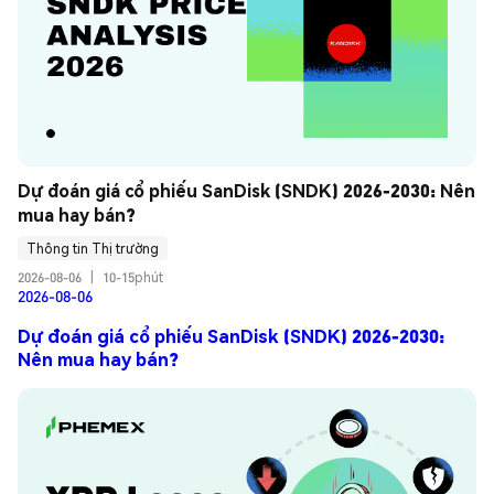
Dự đoán giá cổ phiếu SanDisk (SNDK) 2026-2030: Nên 
mua hay bán?
Thông tin Thị trường
2026-08-06
|
10-15phút
2026-08-06
Dự đoán giá cổ phiếu SanDisk (SNDK) 2026-2030:
Nên mua hay bán?