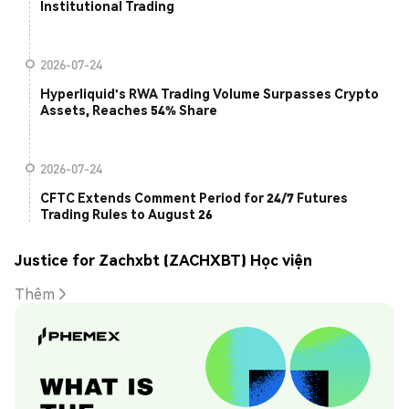
Institutional Trading
2026-07-24
Hyperliquid's RWA Trading Volume Surpasses Crypto
Assets, Reaches 54% Share
2026-07-24
CFTC Extends Comment Period for 24/7 Futures
Trading Rules to August 26
Justice for Zachxbt (ZACHXBT) Học viện
Thêm