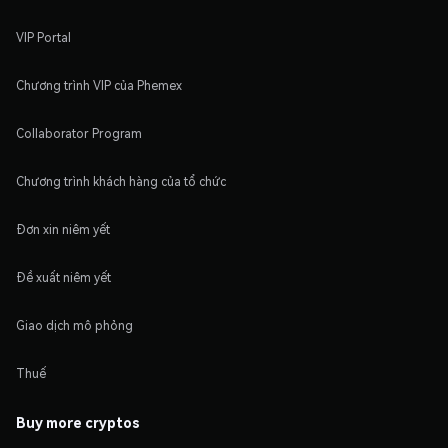
VIP Portal
Chương trình VIP của Phemex
Collaborator Program
Chương trình khách hàng của tổ chức
Đơn xin niêm yết
Đề xuất niêm yết
Giao dịch mô phỏng
Thuế
Buy more cryptos