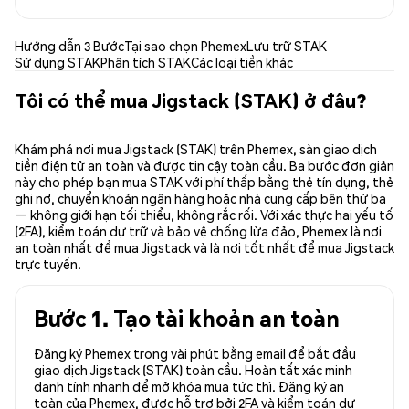
Hướng dẫn 3 Bước
Tại sao chọn Phemex
Lưu trữ STAK
Sử dụng STAK
Phân tích STAK
Các loại tiền khác
Tôi có thể mua Jigstack (STAK) ở đâu?
Khám phá nơi mua Jigstack (STAK) trên Phemex, sàn giao dịch
tiền điện tử an toàn và được tin cậy toàn cầu. Ba bước đơn giản
này cho phép bạn mua STAK với phí thấp bằng thẻ tín dụng, thẻ
ghi nợ, chuyển khoản ngân hàng hoặc nhà cung cấp bên thứ ba
— không giới hạn tối thiểu, không rắc rối. Với xác thực hai yếu tố
(2FA), kiểm toán dự trữ và bảo vệ chống lừa đảo, Phemex là nơi
an toàn nhất để mua Jigstack và là nơi tốt nhất để mua Jigstack
trực tuyến.
Bước 1. Tạo tài khoản an toàn
Đăng ký Phemex trong vài phút bằng email để bắt đầu
giao dịch Jigstack (STAK) toàn cầu. Hoàn tất xác minh
danh tính nhanh để mở khóa mua tức thì. Đăng ký an
toàn của Phemex, được hỗ trợ bởi 2FA và kiểm toán dự