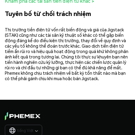
Khám phá các tài sản tiền điện tử khác >
Tuyên bố từ chối trách nhiệm
Thị trường tiền điện tử vốn rất biến động và giá của Jigstack
(STAK) cũng như các tài sản kỹ thuật số khác có thể gặp biến
động đáng kể do điều kiện thị trường, thay đổi về quy định và
các yếu tố không thể đoán trước khác. Giao dịch tiền điện tử
tiềm ẩn rủi ro và hiệu quả hoạt động trong quá khứ không phản
ánh kết quả trong tương lai. Chúng tôi thực sự khuyên bạn nên
tiến hành nghiên cứu kỹ lưỡng, thực hiện các chiến lược quản lý
rủi ro và chỉ đầu tư những gì bạn có thể đủ khả năng để mất.
Phemex không chịu trách nhiệm về bất kỳ tổn thất nào mà bạn
có thể phải gánh chịu khi mua hoặc bán Jigstack.
tiếng Việt
