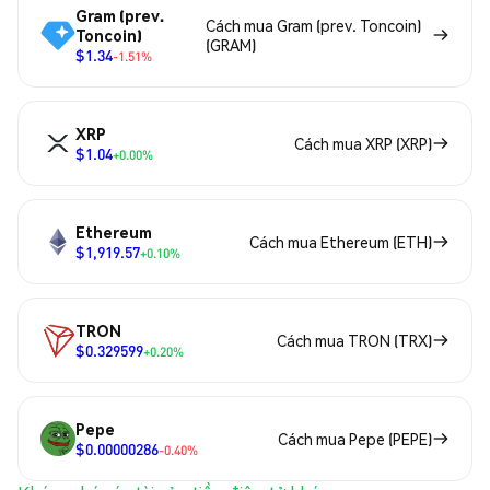
Gram (prev.
Cách mua Gram (prev. Toncoin)
Toncoin)
(GRAM)
$1.34
-1.51%
XRP
Cách mua XRP (XRP)
$1.04
+0.00%
Ethereum
Cách mua Ethereum (ETH)
$1,919.57
+0.10%
TRON
Cách mua TRON (TRX)
$0.329599
+0.20%
Pepe
Cách mua Pepe (PEPE)
$0.00000286
-0.40%