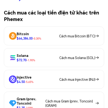
Cách mua các loại tiền điện tử khác trên
Phemex
Bitcoin
Cách mua Bitcoin (BTC)
$64,384.00
-0.30%
Solana
Cách mua Solana (SOL)
$72.70
-1.90%
Injective
Cách mua Injective (INJ)
$4.50
-5.65%
Gram (prev.
Cách mua Gram (prev. Toncoin)
Toncoin)
(GRAM)
$1.35
-2.59%