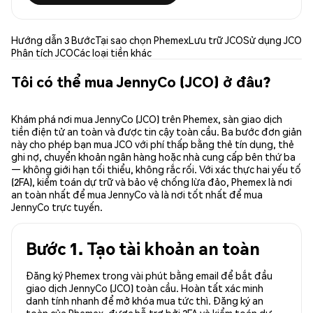
Hướng dẫn 3 Bước
Tại sao chọn Phemex
Lưu trữ JCO
Sử dụng JCO
Phân tích JCO
Các loại tiền khác
Tôi có thể mua JennyCo (JCO) ở đâu?
Khám phá nơi mua JennyCo (JCO) trên Phemex, sàn giao dịch
tiền điện tử an toàn và được tin cậy toàn cầu. Ba bước đơn giản
này cho phép bạn mua JCO với phí thấp bằng thẻ tín dụng, thẻ
ghi nợ, chuyển khoản ngân hàng hoặc nhà cung cấp bên thứ ba
— không giới hạn tối thiểu, không rắc rối. Với xác thực hai yếu tố
(2FA), kiểm toán dự trữ và bảo vệ chống lừa đảo, Phemex là nơi
an toàn nhất để mua JennyCo và là nơi tốt nhất để mua
JennyCo trực tuyến.
Bước 1. Tạo tài khoản an toàn
Đăng ký Phemex trong vài phút bằng email để bắt đầu
giao dịch JennyCo (JCO) toàn cầu. Hoàn tất xác minh
danh tính nhanh để mở khóa mua tức thì. Đăng ký an