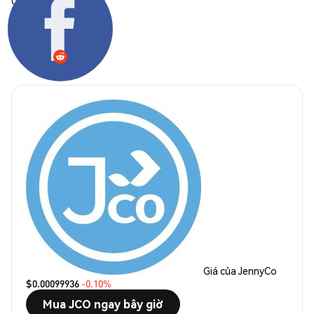
Chia sẻ:
Giá của JennyCo
$0.00099936
-0.10%
Mua JCO ngay bây giờ