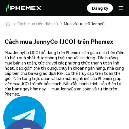
Đăng ký
Cách mua tiền điện tử
Mua và lưu trữ JennyCo (JCO) an toàn
Cách mua JennyCo (JCO) trên Phemex
Mua JennyCo (JCO) dễ dàng trên Phemex, sàn giao dịch tiền điện
tử hiệu quả nhất được hàng triệu người tin dùng. Tận hưởng
mua bán an toàn, tức thì với các phương thức thanh toán linh
hoạt, bao gồm thẻ tín dụng, chuyển khoản ngân hàng, nhà cung
cấp bên thứ ba và giao dịch P2P, có thể truy cập trên toàn thế
giới. Nền tảng trực quan và bảo mật mạnh mẽ của Phemex giúp
việc mua JCO trở nên liền mạch. Bắt đầu hành trình tiền điện tử
của bạn ngay hôm nay — mua JennyCo an toàn và tự tin trên
Phemex.