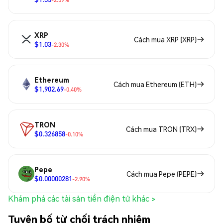
XRP
Cách mua XRP (XRP)
$1.03
-2.30%
Ethereum
Cách mua Ethereum (ETH)
$1,902.69
-0.40%
TRON
Cách mua TRON (TRX)
$0.326858
-0.10%
Pepe
Cách mua Pepe (PEPE)
$0.00000281
-2.90%
Khám phá các tài sản tiền điện tử khác >
Tuyên bố từ chối trách nhiệm