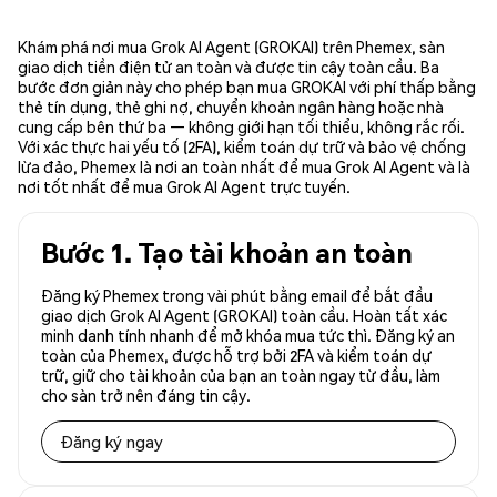
Khám phá nơi mua Grok AI Agent (GROKAI) trên Phemex, sàn
giao dịch tiền điện tử an toàn và được tin cậy toàn cầu. Ba
bước đơn giản này cho phép bạn mua GROKAI với phí thấp bằng
thẻ tín dụng, thẻ ghi nợ, chuyển khoản ngân hàng hoặc nhà
cung cấp bên thứ ba — không giới hạn tối thiểu, không rắc rối.
Với xác thực hai yếu tố (2FA), kiểm toán dự trữ và bảo vệ chống
lừa đảo, Phemex là nơi an toàn nhất để mua Grok AI Agent và là
nơi tốt nhất để mua Grok AI Agent trực tuyến.
Bước 1. Tạo tài khoản an toàn
Đăng ký Phemex trong vài phút bằng email để bắt đầu
giao dịch Grok AI Agent (GROKAI) toàn cầu. Hoàn tất xác
minh danh tính nhanh để mở khóa mua tức thì. Đăng ký an
toàn của Phemex, được hỗ trợ bởi 2FA và kiểm toán dự
trữ, giữ cho tài khoản của bạn an toàn ngay từ đầu, làm
cho sàn trở nên đáng tin cậy.
Đăng ký ngay