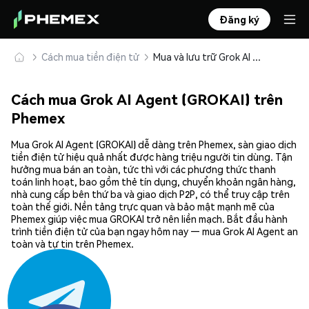
Đăng ký
Cách mua tiền điện tử
Mua và lưu trữ Grok AI Agent (GROKAI) an toàn
Cách mua Grok AI Agent (GROKAI) trên
Phemex
Mua Grok AI Agent (GROKAI) dễ dàng trên Phemex, sàn giao dịch
tiền điện tử hiệu quả nhất được hàng triệu người tin dùng. Tận
hưởng mua bán an toàn, tức thì với các phương thức thanh
toán linh hoạt, bao gồm thẻ tín dụng, chuyển khoản ngân hàng,
nhà cung cấp bên thứ ba và giao dịch P2P, có thể truy cập trên
toàn thế giới. Nền tảng trực quan và bảo mật mạnh mẽ của
Phemex giúp việc mua GROKAI trở nên liền mạch. Bắt đầu hành
trình tiền điện tử của bạn ngay hôm nay — mua Grok AI Agent an
toàn và tự tin trên Phemex.