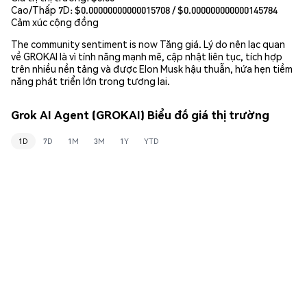
Cao/Thấp 7D: $
0.00000000000015708
/ $
0.000000000000145784
Cảm xúc cộng đồng
The community sentiment is now Tăng giá. Lý do nên lạc quan
về GROKAI là vì tính năng mạnh mẽ, cập nhật liên tục, tích hợp
trên nhiều nền tảng và được Elon Musk hậu thuẫn, hứa hẹn tiềm
năng phát triển lớn trong tương lai.
Grok AI Agent (GROKAI) Biểu đồ giá thị trường
1D
7D
1M
3M
1Y
YTD