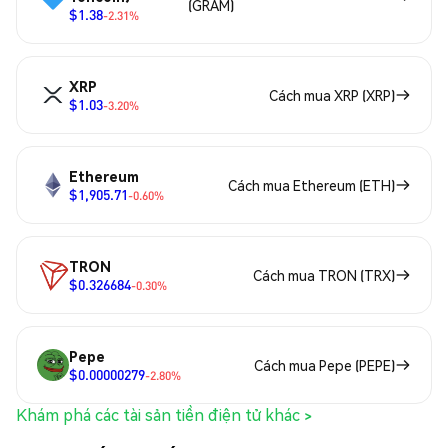
(GRAM)
$1.38
-2.31%
XRP
Cách mua XRP (XRP)
$1.03
-3.20%
Ethereum
Cách mua Ethereum (ETH)
$1,905.71
-0.60%
TRON
Cách mua TRON (TRX)
$0.326684
-0.30%
Pepe
Cách mua Pepe (PEPE)
$0.00000279
-2.80%
Khám phá các tài sản tiền điện tử khác >