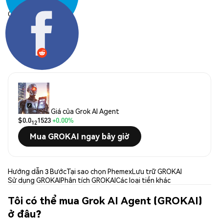
Chia sẻ:
Giá của Grok AI Agent
$0.0
1523
+0.00%
12
Mua GROKAI ngay bây giờ
Hướng dẫn 3 Bước
Tại sao chọn Phemex
Lưu trữ GROKAI
Sử dụng GROKAI
Phân tích GROKAI
Các loại tiền khác
Tôi có thể mua Grok AI Agent (GROKAI)
ở đâu?