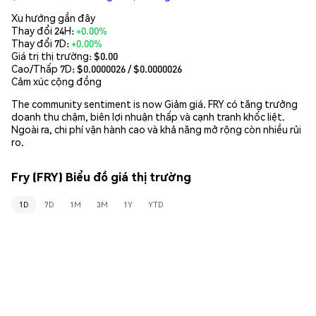
Xu hướng gần đây
Thay đổi 24H:
+0.00%
Thay đổi 7D:
+0.00%
Giá trị thị trường:
$0.00
Cao/Thấp 7D: $
0.0000026
/ $
0.0000026
Cảm xúc cộng đồng
The community sentiment is now Giảm giá. FRY có tăng trưởng
doanh thu chậm, biên lợi nhuận thấp và cạnh tranh khốc liệt.
Ngoài ra, chi phí vận hành cao và khả năng mở rộng còn nhiều rủi
ro.
Fry (FRY) Biểu đồ giá thị trường
1D
7D
1M
3M
1Y
YTD