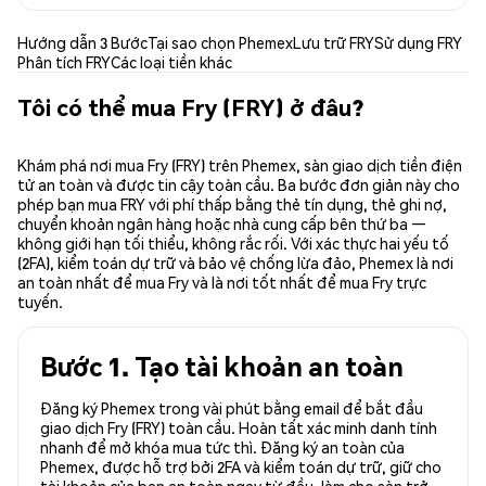
Hướng dẫn 3 Bước
Tại sao chọn Phemex
Lưu trữ FRY
Sử dụng FRY
Phân tích FRY
Các loại tiền khác
Tôi có thể mua Fry (FRY) ở đâu?
Khám phá nơi mua Fry (FRY) trên Phemex, sàn giao dịch tiền điện
tử an toàn và được tin cậy toàn cầu. Ba bước đơn giản này cho
phép bạn mua FRY với phí thấp bằng thẻ tín dụng, thẻ ghi nợ,
chuyển khoản ngân hàng hoặc nhà cung cấp bên thứ ba —
không giới hạn tối thiểu, không rắc rối. Với xác thực hai yếu tố
(2FA), kiểm toán dự trữ và bảo vệ chống lừa đảo, Phemex là nơi
an toàn nhất để mua Fry và là nơi tốt nhất để mua Fry trực
tuyến.
Bước 1. Tạo tài khoản an toàn
Đăng ký Phemex trong vài phút bằng email để bắt đầu
giao dịch Fry (FRY) toàn cầu. Hoàn tất xác minh danh tính
nhanh để mở khóa mua tức thì. Đăng ký an toàn của
Phemex, được hỗ trợ bởi 2FA và kiểm toán dự trữ, giữ cho