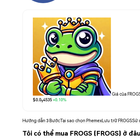
Giá của FROG
$0.0
4535
+0.10%
9
Hướng dẫn 3 Bước
Tại sao chọn Phemex
Lưu trữ FROGS
Sử 
Tôi có thể mua FROGS (FROGS) ở đâ