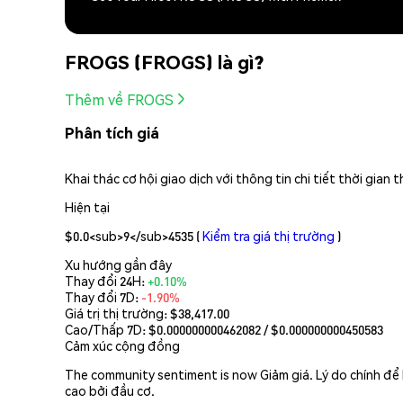
FROGS (FROGS) là gì?
Thêm về FROGS
Phân tích giá
Khai thác cơ hội giao dịch với thông tin chi tiết thời gia
Hiện tại
$0.0<sub>9</sub>4535
(
Kiểm tra giá thị trường
)
Xu hướng gần đây
Thay đổi 24H:
+0.10%
Thay đổi 7D:
-1.90%
Giá trị thị trường:
$38,417.00
Cao/Thấp 7D: $
0.000000000462082
/ $
0.000000000450583
Cảm xúc cộng đồng
The community sentiment is now Giảm giá. Lý do chính để b
cao bởi đầu cơ.