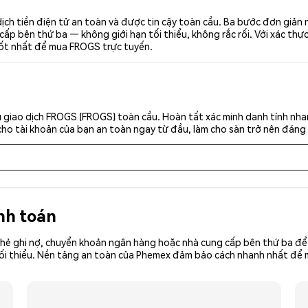
ch tiền điện tử an toàn và được tin cậy toàn cầu. Ba bước đơn giản
p bên thứ ba — không giới hạn tối thiểu, không rắc rối. Với xác thực 
tốt nhất để mua FROGS trực tuyến.
 giao dịch FROGS (FROGS) toàn cầu. Hoàn tất xác minh danh tính nha
cho tài khoản của bạn an toàn ngay từ đầu, làm cho sàn trở nên đáng 
nh toán
hẻ ghi nợ, chuyển khoản ngân hàng hoặc nhà cung cấp bên thứ ba để 
iền tối thiểu. Nền tảng an toàn của Phemex đảm bảo cách nhanh nhất đ