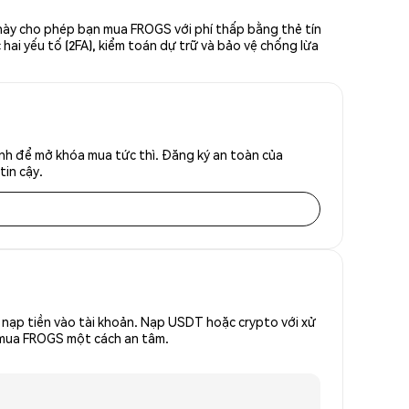
 này cho phép bạn mua FROGS với phí thấp bằng thẻ tín
hai yếu tố (2FA), kiểm toán dự trữ và bảo vệ chống lừa
nh để mở khóa mua tức thì. Đăng ký an toàn của
tin cậy.
nạp tiền vào tài khoản. Nạp USDT hoặc crypto với xử
ể mua FROGS một cách an tâm.