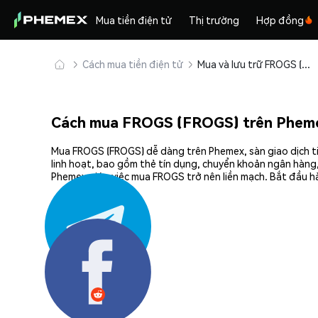
Mua tiền điện tử
Thị trường
Hợp đồng
Cách mua tiền điện tử
Mua và lưu trữ FROGS (FROGS) an toàn
Cách mua FROGS (FROGS) trên Phem
Mua FROGS (FROGS) dễ dàng trên Phemex, sàn giao dịch ti
linh hoạt, bao gồm thẻ tín dụng, chuyển khoản ngân hàng,
Phemex giúp việc mua FROGS trở nên liền mạch. Bắt đầu h
Chia sẻ: