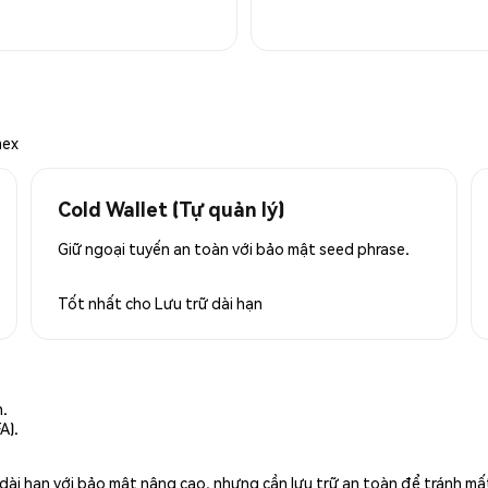
mex
Cold Wallet (Tự quản lý)
Giữ ngoại tuyến an toàn với bảo mật seed phrase.
Tốt nhất cho
Lưu trữ dài hạn
n.
A).
rữ dài hạn với bảo mật nâng cao, nhưng cần lưu trữ an toàn để tránh m