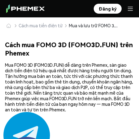
Đăng ký
Cách mua tiền điện tử
Mua và lưu trữ FOMO 3D (FOMO3D.FUN) an toàn
Cách mua FOMO 3D (FOMO3D.FUN) trên
Phemex
Mua FOMO 3D (FOMO3D.FUN) dễ dàng trên Phemex, sàn giao
dịch tiền điện tử hiệu quả nhất được hàng triệu người tin dùng.
Tận hưởng mua bán an toàn, tức thì với các phương thức thanh
toán linh hoạt, bao gồm thẻ tín dụng, chuyển khoản ngân hàng,
nhà cung cấp bên thứ ba và giao dịch P2P, có thể truy cập trên
toàn thế giới. Nền tảng trực quan và bảo mật mạnh mẽ của
Phemex giúp việc mua FOMO3D.FUN trở nên liền mạch. Bắt đầu
hành trình tiền điện tử của bạn ngay hôm nay — mua FOMO 3D
an toàn và tự tin trên Phemex.