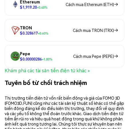
Ethereum
Cách mua Ethereum (ETH)
$1,919.20
+0.40%
TRON
Cách mua TRON (TRX)
$0.328617
+0.60%
Pepe
Cách mua Pepe (PEPE)
$0.00000286
+1.80%
Khám phá các tài sản tiền điện tử khác >
Tuyên bố từ chối trách nhiệm
Thị trường tiền điện tử vốn rất biến động và giá của FOMO 3D
(FOMO3D.FUN) cũng như các tài sản kỹ thuật số khác có thể gặp
biến động đáng kể do điều kiện thị trường, thay đổi về quy định
và các yếu tố không thể đoán trước khác. Giao dịch tiền điện tử
tiềm ẩn rủi ro và hiệu quả hoạt động trong quá khứ không phản
ánh kết quả trong tương lai. Chúng tôi thực sự khuyên bạn nên
tiến hành nghiên cứu kỹ lưỡng, thực hiện các chiến lược quản lý