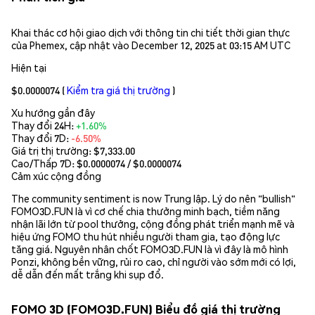
Khai thác cơ hội giao dịch với thông tin chi tiết thời gian thực
của Phemex, cập nhật vào December 12, 2025 at 03:15 AM UTC
Hiện tại
$0.0000074
(
Kiểm tra giá thị trường
)
Xu hướng gần đây
Thay đổi 24H:
+1.60%
Thay đổi 7D:
-6.50%
Giá trị thị trường:
$7,333.00
Cao/Thấp 7D: $
0.0000074
/ $
0.0000074
Cảm xúc cộng đồng
The community sentiment is now Trung lập. Lý do nên "bullish"
FOMO3D.FUN là vì cơ chế chia thưởng minh bạch, tiềm năng
nhận lãi lớn từ pool thưởng, cộng đồng phát triển mạnh mẽ và
hiệu ứng FOMO thu hút nhiều người tham gia, tạo động lực
tăng giá. Nguyên nhân chốt FOMO3D.FUN là vì đây là mô hình
Ponzi, không bền vững, rủi ro cao, chỉ người vào sớm mới có lợi,
dễ dẫn đến mất trắng khi sụp đổ.
FOMO 3D (FOMO3D.FUN) Biểu đồ giá thị trường