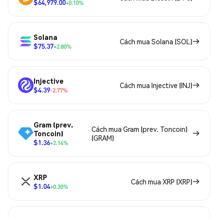
$64,979.00
+0.10%
Solana
Cách mua Solana (SOL)
$75.37
+2.80%
Injective
Cách mua Injective (INJ)
$4.39
-2.77%
Gram (prev.
Cách mua Gram (prev. Toncoin)
Toncoin)
(GRAM)
$1.36
+2.14%
XRP
Cách mua XRP (XRP)
$1.04
+0.30%