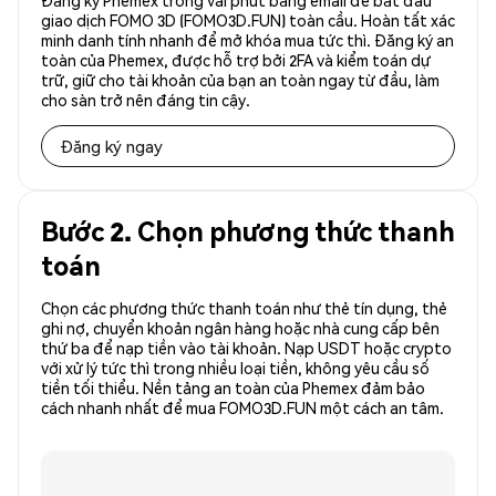
Đăng ký Phemex trong vài phút bằng email để bắt đầu
giao dịch FOMO 3D (FOMO3D.FUN) toàn cầu. Hoàn tất xác
minh danh tính nhanh để mở khóa mua tức thì. Đăng ký an
toàn của Phemex, được hỗ trợ bởi 2FA và kiểm toán dự
trữ, giữ cho tài khoản của bạn an toàn ngay từ đầu, làm
cho sàn trở nên đáng tin cậy.
Đăng ký ngay
Bước 2. Chọn phương thức thanh
toán
Chọn các phương thức thanh toán như thẻ tín dụng, thẻ
ghi nợ, chuyển khoản ngân hàng hoặc nhà cung cấp bên
thứ ba để nạp tiền vào tài khoản. Nạp USDT hoặc crypto
với xử lý tức thì trong nhiều loại tiền, không yêu cầu số
tiền tối thiểu. Nền tảng an toàn của Phemex đảm bảo
cách nhanh nhất để mua FOMO3D.FUN một cách an tâm.