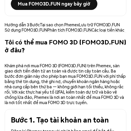
Mua FOMO3D.FUN ngay bây giờ
Hướng dẫn 3 Bước
Tại sao chọn Phemex
Lưu trữ FOMO3D.FUN
Sử dụng FOMO3D.FUN
Phân tích FOMO3D.FUN
Các loại tiền khác
Tôi có thể mua FOMO 3D (FOMO3D.FUN)
ở đâu?
Khám phá nơi mua FOMO 3D (FOMO3D.FUN) trên Phemex, sàn
giao dịch tiền điện tử an toàn và được tin cậy toàn cầu. Ba
bước đơn giản này cho phép bạn mua FOMO3D.FUN với phí thấp
bằng thẻ tín dụng, thẻ ghi nợ, chuyển khoản ngân hàng hoặc
nhà cung cấp bên thứ ba — không giới hạn tối thiểu, không rắc
rối. Với xác thực hai yếu tố (2FA), kiểm toán dự trữ và bảo vệ
chống lừa đảo, Phemex là nơi an toàn nhất để mua FOMO 3D và
là nơi tốt nhất để mua FOMO 3D trực tuyến.
Bước 1. Tạo tài khoản an toàn