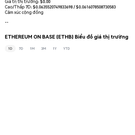
Giá trị thị trường:
$0.00
Cao/Thấp 7D: $
0.0635520749833698
/ $
0.0616078508730583
Cảm xúc cộng đồng
--
ETHEREUM ON BASE (ETHB) Biểu đồ giá thị trường
1D
7D
1M
3M
1Y
YTD