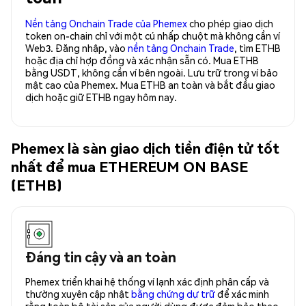
Nền tảng Onchain Trade của Phemex
cho phép giao dịch
token on-chain chỉ với một cú nhấp chuột mà không cần ví
Web3. Đăng nhập, vào
nền tảng Onchain Trade
, tìm ETHB
hoặc địa chỉ hợp đồng và xác nhận sẵn có. Mua ETHB
bằng USDT, không cần ví bên ngoài. Lưu trữ trong ví bảo
mật cao của Phemex. Mua ETHB an toàn và bắt đầu giao
dịch hoặc giữ ETHB ngay hôm nay.
Phemex là sàn giao dịch tiền điện tử tốt
nhất để mua ETHEREUM ON BASE
(ETHB)
Đáng tin cậy và an toàn
Phemex triển khai hệ thống ví lạnh xác định phân cấp và
thường xuyên cập nhật
bằng chứng dự trữ
để xác minh
rằng toàn bộ tài sản của người dùng được đảm bảo theo