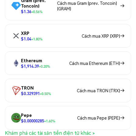
Gram (prev.
Cách mua Gram (prev. Toncoin)
Toncoin)
(GRAM)
$1.36
+0.56%
XRP
Cách mua XRP (XRP)
$1.04
+1.80%
Ethereum
Cách mua Ethereum (ETH)
$1,914.39
+0.20%
TRON
Cách mua TRON (TRX)
$0.329391
+0.50%
Pepe
Cách mua Pepe (PEPE)
$0.00000285
+1.60%
Khám phá các tài sản tiền điện tử khác >