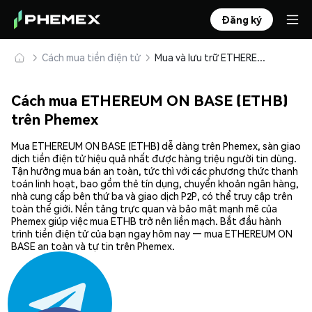
Đăng ký
Cách mua tiền điện tử
Mua và lưu trữ ETHEREUM ON BASE (ETHB) an toàn
Cách mua ETHEREUM ON BASE (ETHB)
trên Phemex
Mua ETHEREUM ON BASE (ETHB) dễ dàng trên Phemex, sàn giao
dịch tiền điện tử hiệu quả nhất được hàng triệu người tin dùng.
Tận hưởng mua bán an toàn, tức thì với các phương thức thanh
toán linh hoạt, bao gồm thẻ tín dụng, chuyển khoản ngân hàng,
nhà cung cấp bên thứ ba và giao dịch P2P, có thể truy cập trên
toàn thế giới. Nền tảng trực quan và bảo mật mạnh mẽ của
Phemex giúp việc mua ETHB trở nên liền mạch. Bắt đầu hành
trình tiền điện tử của bạn ngay hôm nay — mua ETHEREUM ON
BASE an toàn và tự tin trên Phemex.