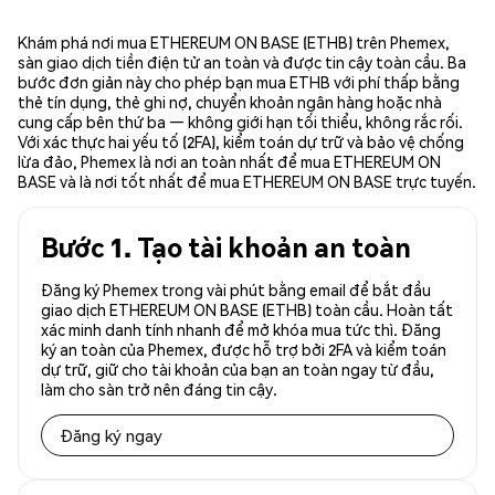
Khám phá nơi mua ETHEREUM ON BASE (ETHB) trên Phemex,
sàn giao dịch tiền điện tử an toàn và được tin cậy toàn cầu. Ba
bước đơn giản này cho phép bạn mua ETHB với phí thấp bằng
thẻ tín dụng, thẻ ghi nợ, chuyển khoản ngân hàng hoặc nhà
cung cấp bên thứ ba — không giới hạn tối thiểu, không rắc rối.
Với xác thực hai yếu tố (2FA), kiểm toán dự trữ và bảo vệ chống
lừa đảo, Phemex là nơi an toàn nhất để mua ETHEREUM ON
BASE và là nơi tốt nhất để mua ETHEREUM ON BASE trực tuyến.
Bước 1. Tạo tài khoản an toàn
Đăng ký Phemex trong vài phút bằng email để bắt đầu
giao dịch ETHEREUM ON BASE (ETHB) toàn cầu. Hoàn tất
xác minh danh tính nhanh để mở khóa mua tức thì. Đăng
ký an toàn của Phemex, được hỗ trợ bởi 2FA và kiểm toán
dự trữ, giữ cho tài khoản của bạn an toàn ngay từ đầu,
làm cho sàn trở nên đáng tin cậy.
Đăng ký ngay