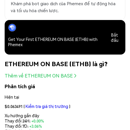
Khám phá bot giao dịch của Phemex để tự động hóa
và tối ưu hóa chiến lược.
Bắt
Get Your First ETHEREUM ON BASE (ETHB) with
đầu
Phemex
ETHEREUM ON BASE (ETHB) là gì?
Thêm về ETHEREUM ON BASE
Phân tích giá
Hiện tại
$0.063491
(
Kiểm tra giá thị trường
)
Xu hướng gần đây
Thay đổi 24H:
+0.00%
Thay đổi 7D:
+3.06%