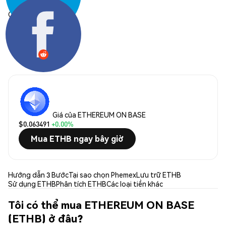
Chia sẻ:
Giá của ETHEREUM ON BASE
$0.063491
+0.00%
Mua ETHB ngay bây giờ
Hướng dẫn 3 Bước
Tại sao chọn Phemex
Lưu trữ ETHB
Sử dụng ETHB
Phân tích ETHB
Các loại tiền khác
Tôi có thể mua ETHEREUM ON BASE
(ETHB) ở đâu?