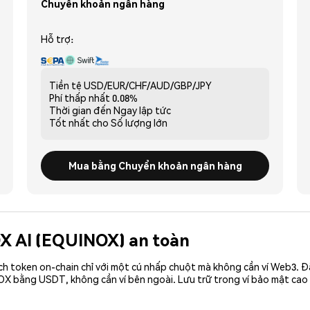
Chuyển khoản ngân hàng
Hỗ trợ:
Tiền tệ
USD/EUR/CHF/AUD/GBP/JPY
Phí thấp nhất
0.08%
Thời gian đến
Ngay lập tức
Tốt nhất cho
Số lượng lớn
Mua bằng Chuyển khoản ngân hàng
OX AI (EQUINOX) an toàn
ch token on-chain chỉ với một cú nhấp chuột mà không cần ví Web3. 
OX bằng USDT, không cần ví bên ngoài. Lưu trữ trong ví bảo mật ca