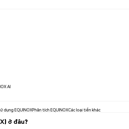
NOX AI
ử dụng EQUINOX
Phân tích EQUINOX
Các loại tiền khác
X) ở đâu?