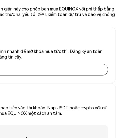
đơn giản này cho phép bạn mua EQUINOX với phí thấp bằng
ác thực hai yếu tố (2FA), kiểm toán dự trữ và bảo vệ chống
ính nhanh để mở khóa mua tức thì. Đăng ký an toàn
áng tin cậy.
nạp tiền vào tài khoản. Nạp USDT hoặc crypto với xử
để mua EQUINOX một cách an tâm.