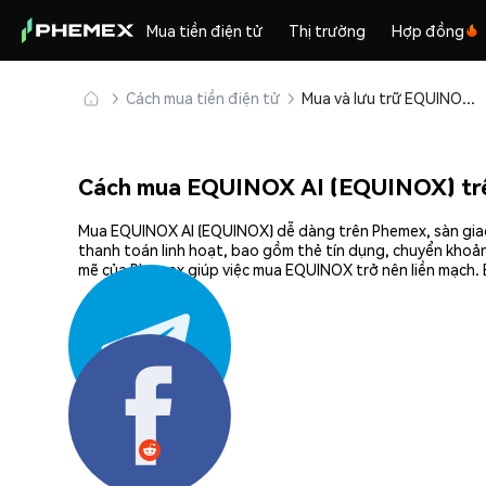
Mua tiền điện tử
Thị trường
Hợp đồng
Cách mua tiền điện tử
Mua và lưu trữ EQUINOX AI (EQUINOX) an toàn
Cách mua EQUINOX AI (EQUINOX) tr
Mua EQUINOX AI (EQUINOX) dễ dàng trên Phemex, sàn giao 
thanh toán linh hoạt, bao gồm thẻ tín dụng, chuyển khoản
mẽ của Phemex giúp việc mua EQUINOX trở nên liền mạch. 
Chia sẻ: