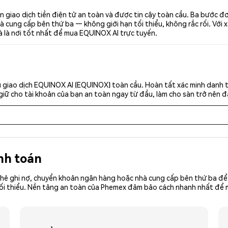
giao dịch tiền điện tử an toàn và được tin cậy toàn cầu. Ba bước 
 cung cấp bên thứ ba — không giới hạn tối thiểu, không rắc rối. Với x
à là nơi tốt nhất để mua EQUINOX AI trực tuyến.
 giao dịch EQUINOX AI (EQUINOX) toàn cầu. Hoàn tất xác minh danh t
giữ cho tài khoản của bạn an toàn ngay từ đầu, làm cho sàn trở nên đ
nh toán
hẻ ghi nợ, chuyển khoản ngân hàng hoặc nhà cung cấp bên thứ ba để 
iền tối thiểu. Nền tảng an toàn của Phemex đảm bảo cách nhanh nhất 