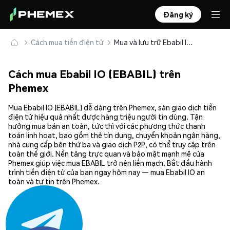
Đăng ký
Cách mua tiền điện tử
Mua và lưu trữ Ebabil IO (EBABIL) an toàn
Cách mua Ebabil IO (EBABIL) trên
Phemex
Mua Ebabil IO (EBABIL) dễ dàng trên Phemex, sàn giao dịch tiền
điện tử hiệu quả nhất được hàng triệu người tin dùng. Tận
hưởng mua bán an toàn, tức thì với các phương thức thanh
toán linh hoạt, bao gồm thẻ tín dụng, chuyển khoản ngân hàng,
nhà cung cấp bên thứ ba và giao dịch P2P, có thể truy cập trên
toàn thế giới. Nền tảng trực quan và bảo mật mạnh mẽ của
Phemex giúp việc mua EBABIL trở nên liền mạch. Bắt đầu hành
trình tiền điện tử của bạn ngay hôm nay — mua Ebabil IO an
toàn và tự tin trên Phemex.