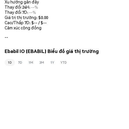
Xu hướng gần đây
Thay đổi 24H:
--%
Thay đổi 7D:
--%
Giá trị thị trường:
$0.00
Cao/Thấp 7D: $
--
/ $
--
Cảm xúc cộng đồng
--
Ebabil IO (EBABIL) Biểu đồ giá thị trường
1D
7D
1M
3M
1Y
YTD