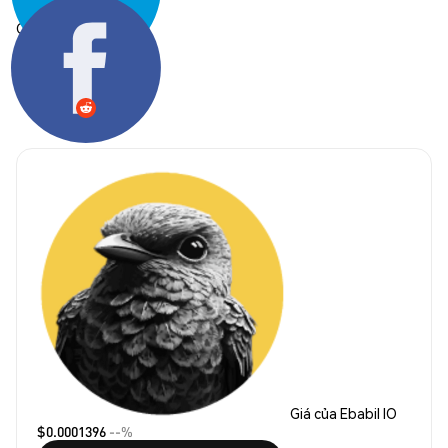
Chia sẻ:
Giá của Ebabil IO
$0.0001396
--%