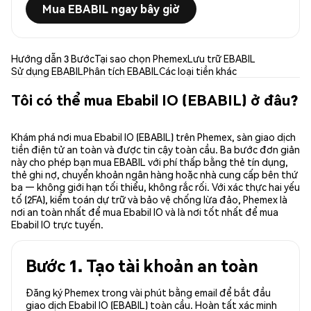
Mua EBABIL ngay bây giờ
Hướng dẫn 3 Bước
Tại sao chọn Phemex
Lưu trữ EBABIL
Sử dụng EBABIL
Phân tích EBABIL
Các loại tiền khác
Tôi có thể mua Ebabil IO (EBABIL) ở đâu?
Khám phá nơi mua Ebabil IO (EBABIL) trên Phemex, sàn giao dịch
tiền điện tử an toàn và được tin cậy toàn cầu. Ba bước đơn giản
này cho phép bạn mua EBABIL với phí thấp bằng thẻ tín dụng,
thẻ ghi nợ, chuyển khoản ngân hàng hoặc nhà cung cấp bên thứ
ba — không giới hạn tối thiểu, không rắc rối. Với xác thực hai yếu
tố (2FA), kiểm toán dự trữ và bảo vệ chống lừa đảo, Phemex là
nơi an toàn nhất để mua Ebabil IO và là nơi tốt nhất để mua
Ebabil IO trực tuyến.
Bước 1. Tạo tài khoản an toàn
Đăng ký Phemex trong vài phút bằng email để bắt đầu
giao dịch Ebabil IO (EBABIL) toàn cầu. Hoàn tất xác minh