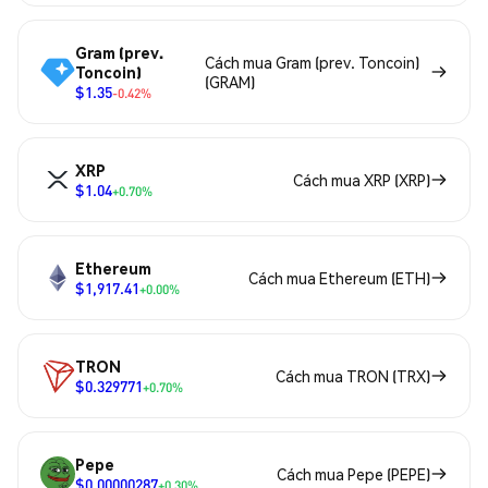
Gram (prev.
Cách mua Gram (prev. Toncoin)
Toncoin)
(GRAM)
$1.35
-0.42%
XRP
Cách mua XRP (XRP)
$1.04
+0.70%
Ethereum
Cách mua Ethereum (ETH)
$1,917.41
+0.00%
TRON
Cách mua TRON (TRX)
$0.329771
+0.70%
Pepe
Cách mua Pepe (PEPE)
$0.00000287
+0.30%