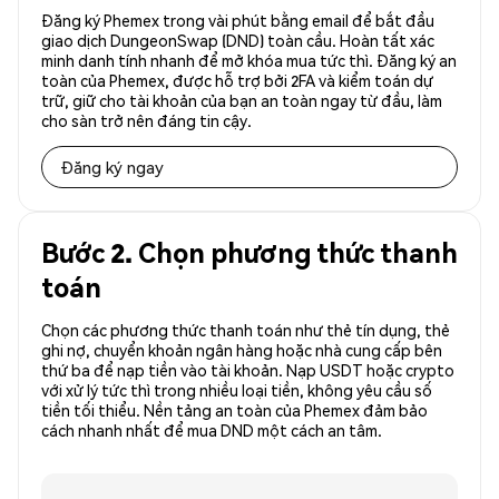
Đăng ký Phemex trong vài phút bằng email để bắt đầu
giao dịch DungeonSwap (DND) toàn cầu. Hoàn tất xác
minh danh tính nhanh để mở khóa mua tức thì. Đăng ký an
toàn của Phemex, được hỗ trợ bởi 2FA và kiểm toán dự
trữ, giữ cho tài khoản của bạn an toàn ngay từ đầu, làm
cho sàn trở nên đáng tin cậy.
Đăng ký ngay
Bước 2. Chọn phương thức thanh
toán
Chọn các phương thức thanh toán như thẻ tín dụng, thẻ
ghi nợ, chuyển khoản ngân hàng hoặc nhà cung cấp bên
thứ ba để nạp tiền vào tài khoản. Nạp USDT hoặc crypto
với xử lý tức thì trong nhiều loại tiền, không yêu cầu số
tiền tối thiểu. Nền tảng an toàn của Phemex đảm bảo
cách nhanh nhất để mua DND một cách an tâm.