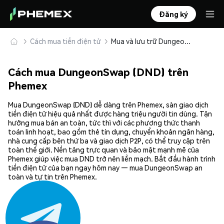
Đăng ký
Cách mua tiền điện tử
Mua và lưu trữ DungeonSwap (DND) an toàn
Cách mua DungeonSwap (DND) trên
Phemex
Mua DungeonSwap (DND) dễ dàng trên Phemex, sàn giao dịch
tiền điện tử hiệu quả nhất được hàng triệu người tin dùng. Tận
hưởng mua bán an toàn, tức thì với các phương thức thanh
toán linh hoạt, bao gồm thẻ tín dụng, chuyển khoản ngân hàng,
nhà cung cấp bên thứ ba và giao dịch P2P, có thể truy cập trên
toàn thế giới. Nền tảng trực quan và bảo mật mạnh mẽ của
Phemex giúp việc mua DND trở nên liền mạch. Bắt đầu hành trình
tiền điện tử của bạn ngay hôm nay — mua DungeonSwap an
toàn và tự tin trên Phemex.