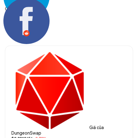
Chia sẻ:
Giá của
DungeonSwap