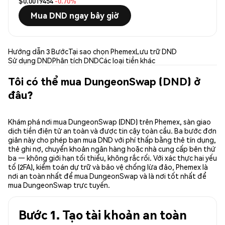
$0.0019454
-0.70%
Mua DND ngay bây giờ
Hướng dẫn 3 Bước
Tại sao chọn Phemex
Lưu trữ DND
Sử dụng DND
Phân tích DND
Các loại tiền khác
Tôi có thể mua DungeonSwap (DND) ở
đâu?
Khám phá nơi mua DungeonSwap (DND) trên Phemex, sàn giao
dịch tiền điện tử an toàn và được tin cậy toàn cầu. Ba bước đơn
giản này cho phép bạn mua DND với phí thấp bằng thẻ tín dụng,
thẻ ghi nợ, chuyển khoản ngân hàng hoặc nhà cung cấp bên thứ
ba — không giới hạn tối thiểu, không rắc rối. Với xác thực hai yếu
tố (2FA), kiểm toán dự trữ và bảo vệ chống lừa đảo, Phemex là
nơi an toàn nhất để mua DungeonSwap và là nơi tốt nhất để
mua DungeonSwap trực tuyến.
Bước 1. Tạo tài khoản an toàn