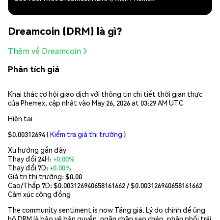
Dreamcoin (DRM) là gì?
Thêm về Dreamcoin
Phân tích giá
Khai thác cơ hội giao dịch với thông tin chi tiết thời gian thực
của Phemex, cập nhật vào May 26, 2026 at 03:29 AM UTC
Hiện tại
$0.00312694
(
Kiểm tra giá thị trường
)
Xu hướng gần đây
Thay đổi 24H:
+0.00%
Thay đổi 7D:
+0.00%
Giá trị thị trường:
$0.00
Cao/Thấp 7D: $
0.003126940658161662
/ $
0.003126940658161662
Cảm xúc cộng đồng
The community sentiment is now Tăng giá. Lý do chính để ủng
hộ DRM là bảo vệ bản quyền, ngăn chặn sao chép, phân phối trái