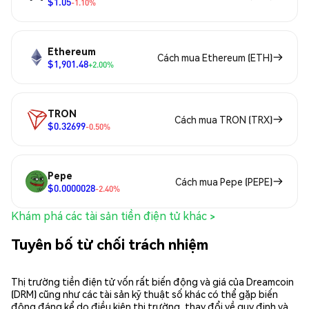
$1.05
-1.10%
Ethereum
Cách mua Ethereum (ETH)
$1,901.48
+2.00%
TRON
Cách mua TRON (TRX)
$0.32699
-0.50%
Pepe
Cách mua Pepe (PEPE)
$0.0000028
-2.40%
Khám phá các tài sản tiền điện tử khác >
Tuyên bố từ chối trách nhiệm
Thị trường tiền điện tử vốn rất biến động và giá của Dreamcoin
(DRM) cũng như các tài sản kỹ thuật số khác có thể gặp biến
động đáng kể do điều kiện thị trường, thay đổi về quy định và