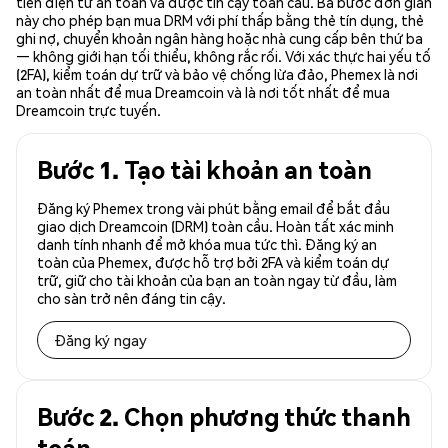
tiền điện tử an toàn và được tin cậy toàn cầu. Ba bước đơn giản
này cho phép bạn mua DRM với phí thấp bằng thẻ tín dụng, thẻ
ghi nợ, chuyển khoản ngân hàng hoặc nhà cung cấp bên thứ ba
— không giới hạn tối thiểu, không rắc rối. Với xác thực hai yếu tố
(2FA), kiểm toán dự trữ và bảo vệ chống lừa đảo, Phemex là nơi
an toàn nhất để mua Dreamcoin và là nơi tốt nhất để mua
Dreamcoin trực tuyến.
Bước 1. Tạo tài khoản an toàn
Đăng ký Phemex trong vài phút bằng email để bắt đầu
giao dịch Dreamcoin (DRM) toàn cầu. Hoàn tất xác minh
danh tính nhanh để mở khóa mua tức thì. Đăng ký an
toàn của Phemex, được hỗ trợ bởi 2FA và kiểm toán dự
trữ, giữ cho tài khoản của bạn an toàn ngay từ đầu, làm
cho sàn trở nên đáng tin cậy.
Đăng ký ngay
Bước 2. Chọn phương thức thanh
toán