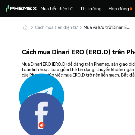
Mua tiền điện tử
Thị trường
Hợp đồng
Cách mua tiền điện tử
Mua và lưu trữ Dinari ERO (ERO.D) an toàn
Cách mua Dinari ERO (ERO.D) trên P
Mua Dinari ERO (ERO.D) dễ dàng trên Phemex, sàn giao dịc
toán linh hoạt, bao gồm thẻ tín dụng, chuyển khoản ngân 
của Phemex giúp việc mua ERO.D trở nên liền mạch. Bắt đầ
Chia sẻ: