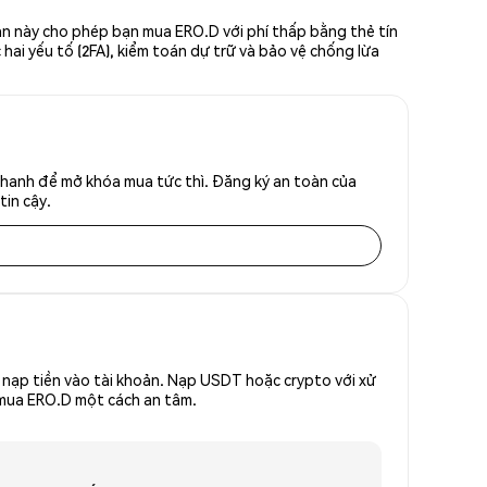
iản này cho phép bạn mua ERO.D với phí thấp bằng thẻ tín
hai yếu tố (2FA), kiểm toán dự trữ và bảo vệ chống lừa
nhanh để mở khóa mua tức thì. Đăng ký an toàn của
tin cậy.
nạp tiền vào tài khoản. Nạp USDT hoặc crypto với xử
ể mua ERO.D một cách an tâm.