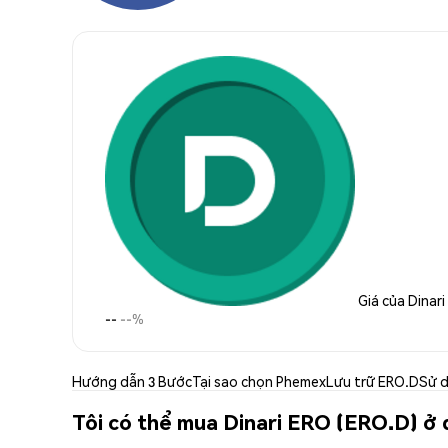
Giá của Dinar
--
--%
Hướng dẫn 3 Bước
Tại sao chọn Phemex
Lưu trữ ERO.D
Sử 
Tôi có thể mua Dinari ERO (ERO.D) ở