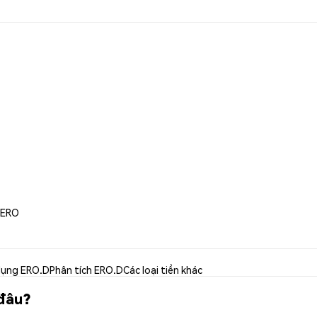
i ERO
dụng ERO.D
Phân tích ERO.D
Các loại tiền khác
 đâu?