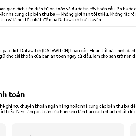
n giao dịch tiền điện tử an toàn và được tin cậy toàn cầu. Ba bướ
c nhà cung cấp bên thứ ba — không giới hạn tối thiểu, không rắc rối. 
tch và là nơi tốt nhất để mua Datawitch trực tuyến.
 giao dịch Datawitch (DATAWITCH) toàn cầu. Hoàn tất xác minh danh
giữ cho tài khoản của bạn an toàn ngay từ đầu, làm cho sàn trở nên đ
nh toán
hẻ ghi nợ, chuyển khoản ngân hàng hoặc nhà cung cấp bên thứ ba để 
iền tối thiểu. Nền tảng an toàn của Phemex đảm bảo cách nhanh nhất 