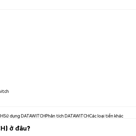
witch
CH
Sử dụng DATAWITCH
Phân tích DATAWITCH
Các loại tiền khác
H) ở đâu?