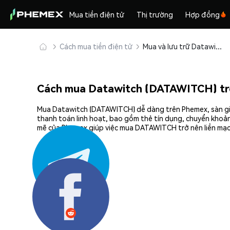
Mua tiền điện tử
Thị trường
Hợp đồng
Cách mua tiền điện tử
Mua và lưu trữ Datawitch (DATAWITCH) an toàn
Cách mua Datawitch (DATAWITCH) t
Mua Datawitch (DATAWITCH) dễ dàng trên Phemex, sàn giao
thanh toán linh hoạt, bao gồm thẻ tín dụng, chuyển khoản
mẽ của Phemex giúp việc mua DATAWITCH trở nên liền mạch
Chia sẻ: