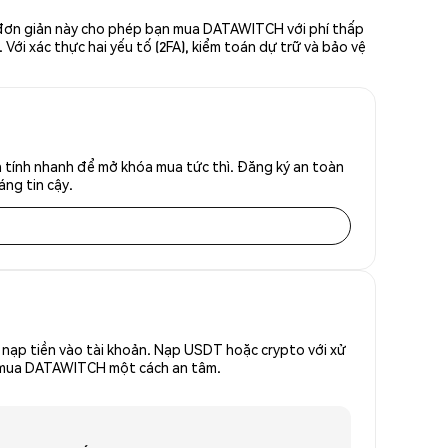
c đơn giản này cho phép bạn mua DATAWITCH với phí thấp
Với xác thực hai yếu tố (2FA), kiểm toán dự trữ và bảo vệ
 tính nhanh để mở khóa mua tức thì. Đăng ký an toàn
áng tin cậy.
nạp tiền vào tài khoản. Nạp USDT hoặc crypto với xử
để mua DATAWITCH một cách an tâm.